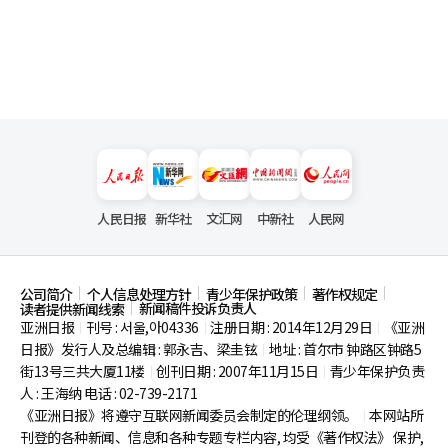
人民日报
新华社
文汇网
中新社
人民网
公司简介
个人信息处理方针
青少年保护政策
著作权规定
新闻稿件投诉负责人
读者提供新闻线索
亚洲日报
刊号 : 서울,아04336
注册日期 : 2014年12月29日
《亚洲
|
|
|
日报》发行人及总编辑 : 郭永吉、梁圭铉
地址 : 首尔市
钟路区钟路5
|
街13号三共大厦11楼
创刊日期 : 2007年11月15日
青少年保护负责
|
|
人 : 王海纳 电话 : 02-739-2171
《亚洲日报》将遵守互联网新闻委员会制定的伦理纲领。
本网站所
|
刊登的各种新闻、信息和各种专题专栏内容, 均受《著作权法》
保护,