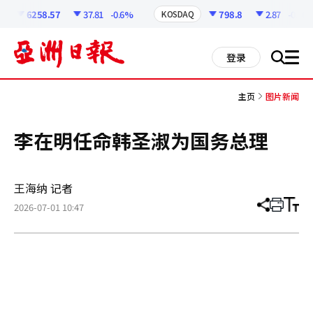
코
인
6258.57
37.81
-0.6%
798.8
2.87
-0.36%
KOSDAQ
정
보
all
登录
搜
men
索
主页
图片新闻
李在明任命韩圣淑为国务总理
王海纳 记者
2026-07-01 10:47
分
打
调
享
印
整
文
大
章
小