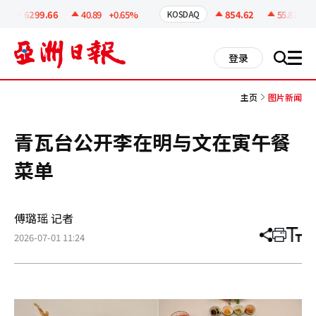
코
인
6299.66
40.89
+0.65%
854.62
55.81
+6.
KOSDAQ
정
보
all
登录
搜
men
索
主页
图片新闻
青瓦台公开李在明与文在寅午餐
菜单
傅璐瑶 记者
2026-07-01 11:24
分
打
调
享
印
整
文
大
章
小