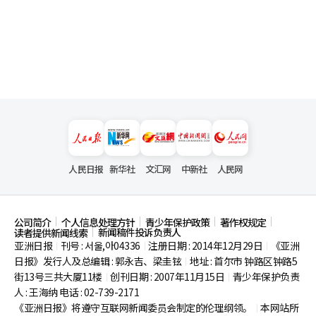
人民日报
新华社
文汇网
中新社
人民网
公司简介
个人信息处理方针
青少年保护政策
著作权规定
新闻稿件投诉负责人
读者提供新闻线索
亚洲日报
刊号 : 서울,아04336
注册日期 : 2014年12月29日
《亚洲
|
|
|
日报》发行人及总编辑 : 郭永吉、梁圭铉
地址 : 首尔市
钟路区钟路5
|
街13号三共大厦11楼
创刊日期 : 2007年11月15日
青少年保护负责
|
|
人 : 王海纳 电话 : 02-739-2171
《亚洲日报》将遵守互联网新闻委员会制定的伦理纲领。
本网站所
|