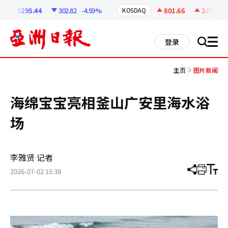
코
인
6295.44
302.82
-4.59%
801.66
2.07
+0.
KOSDAQ
정
보
all
登录
搜
men
索
主页
图片新闻
海绵宝宝亮相釜山广安里海水浴
场
李雅贤 记者
2026-07-02 15:38
分
打
调
享
印
整
文
大
章
小