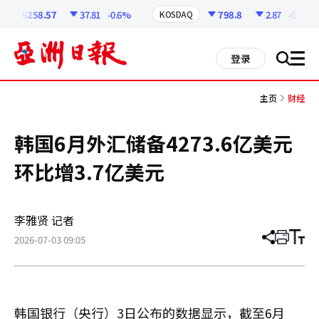
코
인
6258.57
37.81
-0.6%
798.8
2.87
-0.36%
KOSDAQ
정
보
all
登录
搜
men
索
主页
财经
韩国6月外汇储备4273.6亿美元
环比增3.7亿美元
李雅贤 记者
2026-07-03 09:05
分
打
调
享
印
整
文
大
章
小
韩国银行（央行）3日公布的数据显示，截至6月