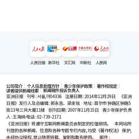
人民日报
新华社
文汇网
中新社
人民网
公司简介
个人信息处理方针
青少年保护政策
著作权规定
新闻稿件投诉负责人
读者提供新闻线索
亚洲日报
刊号 : 서울,아04336
注册日期 : 2014年12月29日
《亚洲
|
|
|
日报》发行人及总编辑 : 郭永吉、梁圭铉
地址 : 首尔市
钟路区钟路5
|
街13号三共大厦11楼
创刊日期 : 2007年11月15日
青少年保护负责
|
|
人 : 王海纳 电话 : 02-739-2171
《亚洲日报》将遵守互联网新闻委员会制定的伦理纲领。
本网站所
|
刊登的各种新闻、信息和各种专题专栏内容, 均受《著作权法》
保护,
未经协议授权, 禁止随意转载、复制和散布使用。
邮件 :
|