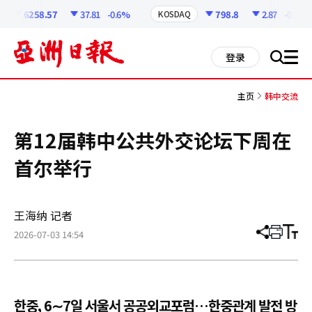
코
인
6258.57
37.81
-0.6%
798.8
2.87
-0.36%
KOSDAQ
정
보
all
登录
搜
men
索
主页
韩中交流
第12届韩中公共外交论坛下周在
首尔举行
王海纳 记者
2026-07-03 14:54
分
打
调
享
印
整
文
大
章
小
한중, 6∼7일 서울서 공공외교포럼…한중관계 발전 방