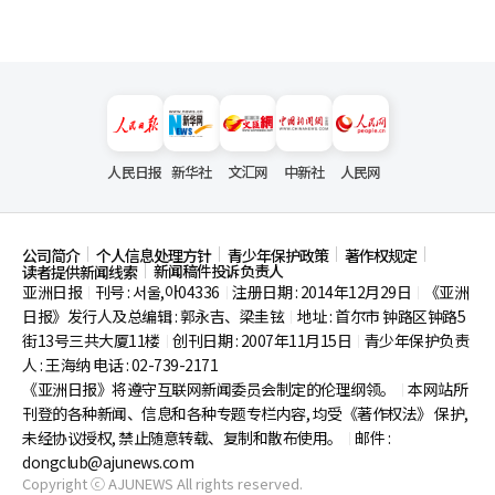
人民日报
新华社
文汇网
中新社
人民网
公司简介
个人信息处理方针
青少年保护政策
著作权规定
新闻稿件投诉负责人
读者提供新闻线索
亚洲日报
刊号 : 서울,아04336
注册日期 : 2014年12月29日
《亚洲
|
|
|
日报》发行人及总编辑 : 郭永吉、梁圭铉
地址 : 首尔市
钟路区钟路5
|
街13号三共大厦11楼
创刊日期 : 2007年11月15日
青少年保护负责
|
|
人 : 王海纳 电话 : 02-739-2171
《亚洲日报》将遵守互联网新闻委员会制定的伦理纲领。
本网站所
|
刊登的各种新闻、信息和各种专题专栏内容, 均受《著作权法》
保护,
未经协议授权, 禁止随意转载、复制和散布使用。
邮件 :
|
dongclub@ajunews.com
Copyright ⓒ AJUNEWS All rights reserved.