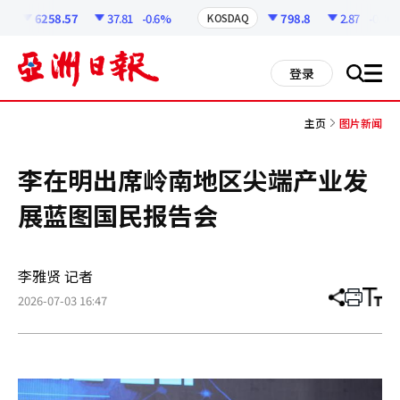
코
인
6258.57
37.81
-0.6%
798.8
2.87
-0.36%
KOSDAQ
정
보
all
登录
搜
men
索
主页
图片新闻
李在明出席岭南地区尖端产业发
展蓝图国民报告会
李雅贤 记者
2026-07-03 16:47
分
打
调
享
印
整
文
大
章
小