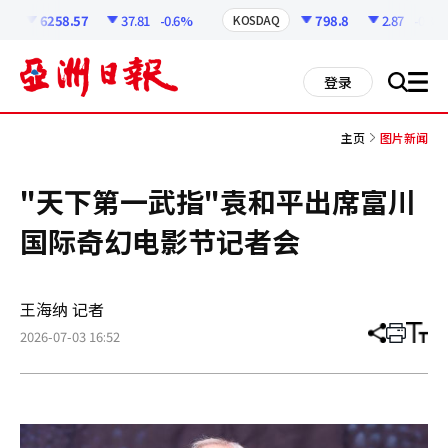
코
인
6258.57
37.81
-0.6%
798.8
2.87
-0.36%
KOSDAQ
정
보
all
登录
搜
men
索
主页
图片新闻
"天下第一武指"袁和平出席富川
国际奇幻电影节记者会
王海纳 记者
2026-07-03 16:52
分
打
调
享
印
整
文
大
章
小