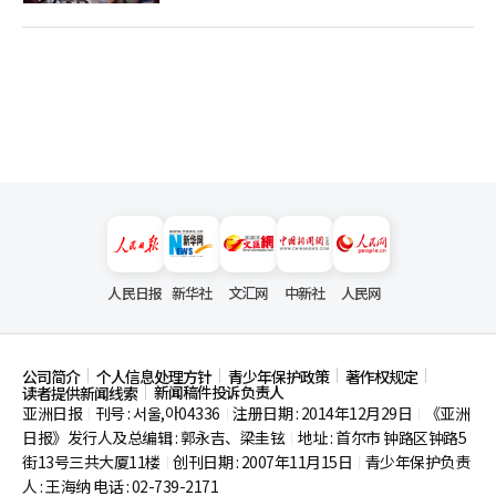
人民日报
新华社
文汇网
中新社
人民网
公司简介
个人信息处理方针
青少年保护政策
著作权规定
新闻稿件投诉负责人
读者提供新闻线索
亚洲日报
刊号 : 서울,아04336
注册日期 : 2014年12月29日
《亚洲
|
|
|
日报》发行人及总编辑 : 郭永吉、梁圭铉
地址 : 首尔市
钟路区钟路5
|
街13号三共大厦11楼
创刊日期 : 2007年11月15日
青少年保护负责
|
|
人 : 王海纳 电话 : 02-739-2171