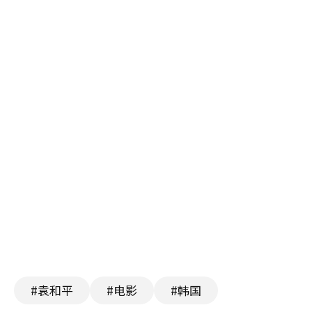
#袁和平
#电影
#韩国