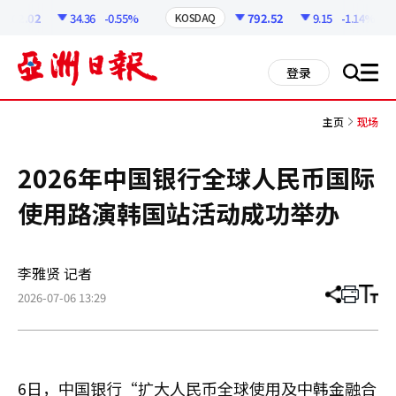
코
인
62.02
34.36
-0.55%
792.52
9.15
-1.14%
KOSDAQ
정
보
all
登录
搜
men
索
主页
现场
2026年中国银行全球人民币国际
使用路演韩国站活动成功举办
李雅贤 记者
2026-07-06 13:29
分
打
调
享
印
整
文
大
章
小
6日，中国银行“扩大人民币全球使用及中韩金融合