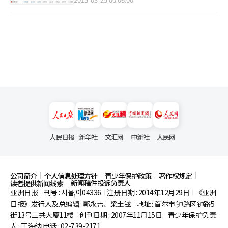
人民日报
新华社
文汇网
中新社
人民网
公司简介
个人信息处理方针
青少年保护政策
著作权规定
新闻稿件投诉负责人
读者提供新闻线索
亚洲日报
刊号 : 서울,아04336
注册日期 : 2014年12月29日
《亚洲
|
|
|
日报》发行人及总编辑 : 郭永吉、梁圭铉
地址 : 首尔市
钟路区钟路5
|
街13号三共大厦11楼
创刊日期 : 2007年11月15日
青少年保护负责
|
|
人 : 王海纳 电话 : 02-739-2171