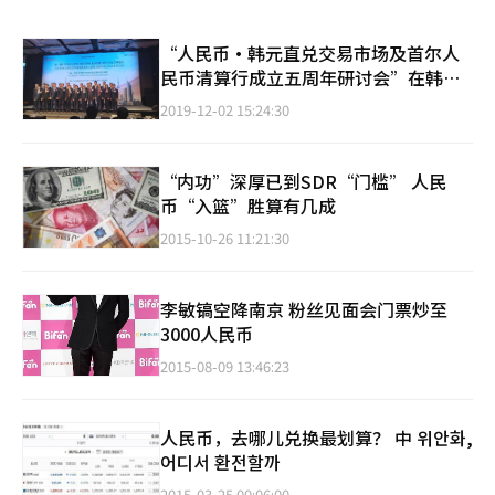
“人民币·韩元直兑交易市场及首尔人
民币清算行成立五周年研讨会”在韩举
办
2019-12-02 15:24:30
“内功”深厚已到SDR“门槛” 人民
币“入篮”胜算有几成
2015-10-26 11:21:30
李敏镐空降南京 粉丝见面会门票炒至
3000人民币
2015-08-09 13:46:23
人民币，去哪儿兑换最划算？ 中 위안화,
어디서 환전할까
2015-03-25 00:06:00