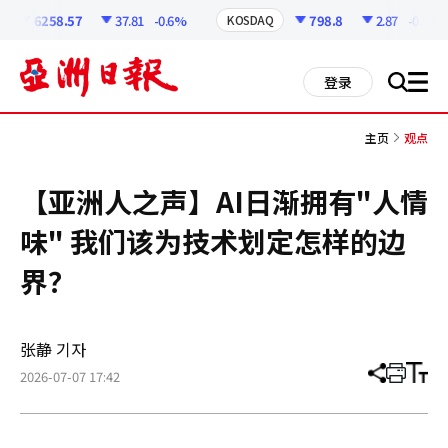
코
인
6258.57
37.81
-0.6%
798.8
2.87
-0.36%
KOSDAQ
정
보
all
登录
搜
men
索
主页
观点
【亚洲人之声】AI日渐拥有"人情
味" 我们该为技术划定怎样的边
界？
张静 기자
2026-07-07 17:42
分
打
调
享
印
整
文
大
章
小