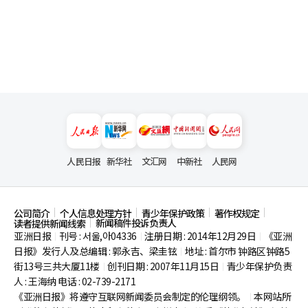
人民日报
新华社
文汇网
中新社
人民网
公司简介
个人信息处理方针
青少年保护政策
著作权规定
新闻稿件投诉负责人
读者提供新闻线索
亚洲日报
刊号 : 서울,아04336
注册日期 : 2014年12月29日
《亚洲
|
|
|
日报》发行人及总编辑 : 郭永吉、梁圭铉
地址 : 首尔市
钟路区钟路5
|
街13号三共大厦11楼
创刊日期 : 2007年11月15日
青少年保护负责
|
|
人 : 王海纳 电话 : 02-739-2171
《亚洲日报》将遵守互联网新闻委员会制定的伦理纲领。
本网站所
|