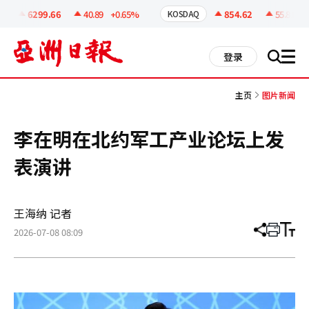
코
인
6299.66
40.89
+0.65%
854.62
55.81
+6
KOSDAQ
정
보
all
登录
搜
men
索
主页
图片新闻
李在明在北约军工产业论坛上发
表演讲
王海纳 记者
2026-07-08 08:09
分
打
调
享
印
整
文
大
章
小