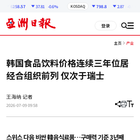
코
인
6258.57
37.81
-0.6%
798.8
2.87
-0.36%
KOSDAQ
정
보
all
登录
搜
men
索
主页
产业
韩国食品饮料价格连续三年位居
经合组织前列 仅次于瑞士
王海纳 记者
2026-07-09 09:58
分
打
调
享
印
整
文
大
章
小
스위스 다음 비싼 韓음식료품…구매력 기준 3년째