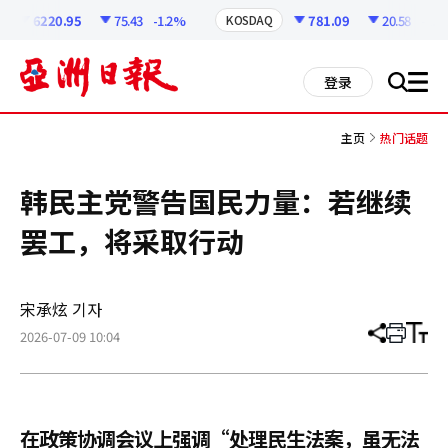
코
인
6220.95
75.43
-1.2%
781.09
20.58
-2.57
KOSDAQ
정
보
all
登录
搜
men
索
主页
热门话题
韩民主党警告国民力量：若继续
罢工，将采取行动
宋承炫 기자
2026-07-09 10:04
分
打
调
享
印
整
文
大
章
小
在政策协调会议上强调“处理民生法案，虽无法