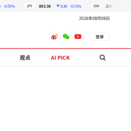
.75%
893.38
6.38
-0.71%
209.17
1.79
JPY
CNY
2026年08月08日
登录
weibo
weixin
youtube
观点
AI PICK
搜
索