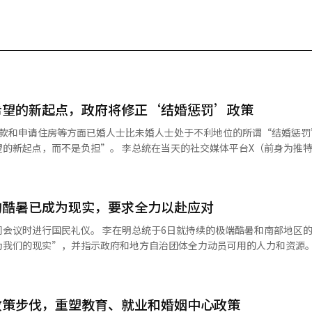
希望的新起点，政府将修正‘结婚惩罚’政策
贷款和申请住房等方面已婚人士比未婚人士处于不利地位的所谓“结婚惩罚
的新起点，而不是负担”。 李总统在当天的社交媒体平台X（前身为推
结婚的情况绝对不应发生。我已指示相关部门仔细调查因结婚可能遭受的
年2月的首席顾问会议上也曾提到贷款和申请住房等方面的“结婚惩罚”
问题”，并要求相关案例进行报告。 李总统表示：“通过青年论坛、房地
的酷暑已成为现实，要求全力以赴应对
种意见。”他提到，在此过程中，涉及贷款、申请住房、税制等直接影响
会议时进行国民礼仪。 李在明总统于6日就持续的极端酷暑和南部地区
等内容。 此外，还提出了放宽新婚夫妇特别供应的申请条
为我们的现实”，并指示政府和地方自治团体全力动员可用的人力和资源。
住房的家庭申请住房的方案。还建议扩大对婚后拥有两套住房者的购置税
全状况室主持了“酷暑·干旱应对情况检查会议”，并指出：“前所未有
等措施。 李总统表示：“我将逐一仔细审查是否存在需要改进的地方，以
南阳山，气温超过40度已经持续了几天”，并要求：“由于酷暑可能会持
提供帮助。” 他补充道：“我希望倾听国民的声音，共同创造能够切实感
酷暑缓解为止，全面启动应对机制。” 李总统强调：“政府最重要的任务
度，请随时告诉我。”※ 本报道经人工智能（AI）系统翻译与编辑。
政策步伐，重塑教育、就业和婚姻中心政策
有部门和地方政府应全力以赴，动员可用的人力和资源，尽量减少酷暑造