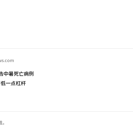
ws.com
告中暑死亡病例
要低一点杠杆
载。