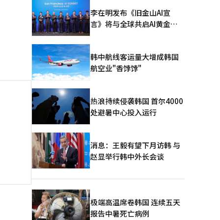
李在明发布《旧金山AI宣
言》将与全球共启AI黄金时
代
韩中航线客运量大增成韩国
航空业"香饽饽"
热浪持续侵袭韩国 首尔4000
处避暑中心投入运行
消息：王毅有望下月访韩 与
赵显举行韩中外长会谈
极端高温席卷韩国 连续五天
报告中暑死亡病例