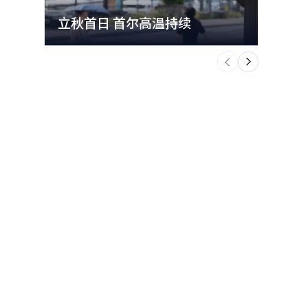
为，必须严
哲秀
立秋首日 首尔高温持续
极端
I）系统翻
本报道经人
个
前
一
下