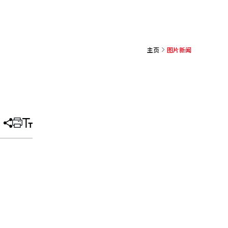
主页
图片新闻
分
打
调
享
印
整
文
大
章
小