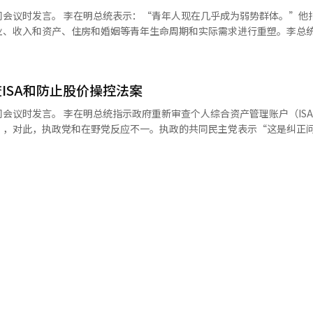
居老人和廉租房居民等弱势群体的保护措施，要求对无法使用空调的居民进
问会议时发言。 李在明总统表示：“青年人现在几乎成为弱势群体。”他
总统还呼吁加强对在酷暑中工作的劳动者的安全管理。他要求：“要彻底检
业、收入和资产、住房和婚姻等青年生命周期和实际需求进行重塑。李总
止工作和休息的规定，并确保安全规范在现场得到遵守。” 他强调要提前
出：“在众多国家事务中，必须加快的一个方面就是青年政策。”他特别强
求确保牲畜、养殖鱼类和农作物的安全，同时密切管理道路、铁路等社会
，而在需要定制化支持的领域，应更加完善支持体系。他还提议建立一个
要求关注现场应对人员的健康和安全，包括公务员、警察、消防员和志愿者
益者并提前通知他们，以免青年人逐一寻找政策申请。李总统表示：“政
要求制定稳定的供水对策。李总统表示：“由于近期没有降雨预报，应积
ISA和防止股价操控法案
细致调整，并最大化支持政策之间的协同效应。”他指示积极考虑围绕教
水不受影响。” 他还强调：“对于没有自来水供应的岛屿和山区，不仅要
核心领域重塑青年政策。他还要求根据政策性质设计不同的支持方式。李
人综合资产管理账户（ISA）改革方
等中长期供水保障对策。” 在随后的非公开会议上，相关部门和地方自治
应降低门槛，让更多青年受益；在需要定制化支持的部分，应加强支持体
”，对此，执政党和在野党反应不一。执政的共同民主党表示“这是纠正
对情况。 卫生福利部报告称，正在加强对独居老人、残疾人家庭、无家可
用AI建立主动通知系统。因为各类青年政策和制度分散在多个部门，只
力下的草率政策”。 8日，政治界消息称，李总统于前一天指示
劳动部则解释了加强现场检查和对酷暑脆弱企业的财政支持的措施。 京畿
到解决。李总统强调：“不能只是坐着等待申请，而是要主动向受益者介
SA改革及防止股价操控法案。 围绕税制改革方案，投资者和年轻群
地区的酷暑·干旱损害现状和未来应对计划。 李总统询问卫生福利部是否
：“建立人工智能在线系统也是一个不错的选择。”针对最近青年未来储
视这些政策。 引发争议的ISA改革方案决定取消现有ISA制度
安危，并要求各部门更加关注行政信息化和新技术的应用。 这被解读为希
型而感到困惑，李总统要求相关部门进行彻底应对。李总统指出：“要仔
因此引起以年轻投资者为主的反对声音。防止股价操控法案旨在阻止大股
据提前识别和保护风险对象的体制。 李总统还单独提到暴露在酷暑中的外
在引入新制度时提供准确的信息。”他强调：“应从需求者和受益者的角
政府的税制改革方案与民主党议员的提案相比，适用对象大幅缩小，实效
护外籍劳工不仅是人权问题，还可能对韩国的国际形象和经济产生负面影响
立场出发。”关于前一天第二次政府工作报告的结束，李总统指示加快政
注在农村和户外工作场所工作的外籍劳工的工作和休息条件，以及酷暑安
，但真正重要的事情是从现在开始。”他指出：“与其华丽的设计图或蓝
：“应当遵守对众多散户投资者的长期投资承诺，积极欢迎总统认识到问
今年气象情况恶化，但通过提前应对，某些部门反而减少了损失。他接着指
努力和迅速行动。”他还提到：“政府任期还有1400多天。”并要求：
加强对酷暑的预防和检查措施。 李总统强调：“必须全力以赴动员所有行
感受到的国家治理成果。”李总统强调，所有国家治理成果都由主权者国
来的损害”，并重申：“各机构要有责任感，确保国民能够切实感受到应
开始的政策，如果国民无法感受到效果，甚至造成伤害，那还不如不做。
修正。 国民力量党首席发言人朴成勋指出：“如果没有舆
勋植、政策室长金勇范、行政安全部部长尹浩中等相关部门的部长，全国
所有事务，如果存在问题，任何事项都应毫无保留地积极修正，进行灵活
进草率的改革方案吗？最终暴露出的是总统、青瓦台和政府在发布前没有
厅等相关机构通过视频参与会议。※ 本报道经人工智能（AI）系统翻译
内外的错误报道和虚假、操纵信息。他指示：“对于错误报道或恶意信息
场的影响，