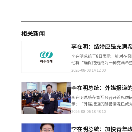
相关新闻
李在明：结婚应是充满
李在明总统于8日表示，针对在
他将“确保结婚成为一种充满希望
出：“青年人因国家政策而犹豫
2026-08-08 14:12:00
利，并进行报告。” 李总统在今
时强调：“必须找到并修正这些
李在明总统：外媒报道
相关部门的审查，我们听取了各
形成的22个议题被优先提出。 李总统公开的“青年声音找到的结婚惩罚22个”中，包含了放宽购房贷款和租赁资金
李在明总统在青瓦台召开首席顾问
的收入条件，以及扩大新生儿特例贷款的双职工收入标准
示：“外媒报道的酷暑情况已成
件，以及允许婚后拥有两套小型
天上午在政府首尔厅中央灾难安
2026-08-06 18:48:10
改善与婚姻相关的税收抵免不利
持续了多天。” 他提到：“在庆
是否能对每个人公平且实质性地
间，政府应以非常的决心，直到
化。如果还有其他认为不合理的制
李在明总统：加快青年
的生命和安全”，并要求：“所