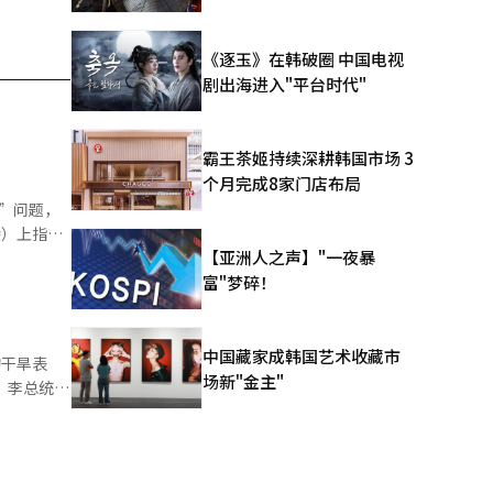
《逐玉》在韩破圈 中国电视
剧出海进入"平台时代"
霸王茶姬持续深耕韩国市场 3
个月完成8家门店布局
”问题，
特）上指
【亚洲人之声】"一夜暴
制度性不
问题。他当
富"梦碎！
产讨论会和
住房和资产
中国藏家成韩国艺术收藏市
的干旱表
场新"金主"
 李总统当
减免，以及
的极端酷暑
及这些方案
续一段时
受到的变
是保护国民
成的损