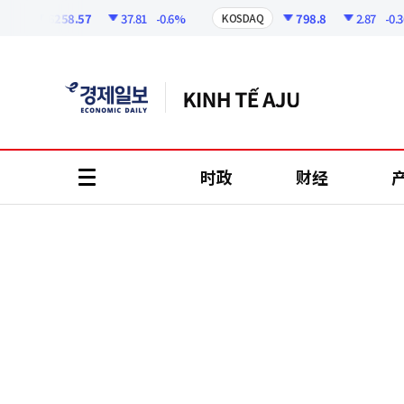
코
인
6258.57
37.81
-0.6%
798.8
2.87
-0.36%
KOSDAQ
정
보
时政
财经
all
menu