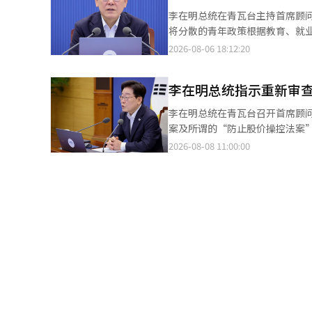
害。” 他特别指示要加强对独
李在明总统在青瓦台主持首席顾
访，仔细确认他们的安危。 李
将分散的青年政策根据教育、就
场所是否严格执行在最热时段停
主持第42次首席顾问会议时指
2026-08-06 18:12:20
渔业和社会基础设施的损失，要
持应降低门槛，让更多青年受益
安全和电力供应情况。 李总统还
通过人工智能（AI）主动确认受
对南部地区日益严重的干旱，他
李在明总统指示重新审查
年人的实际需求和生命周期进行
供水和抽水设备的使用，确保供
收入、资产、住房和婚姻等生活
李在明总统在青瓦台召开首席顾问会议时发言。 李在明总统指示政府重新审查个
水措施，还要并行开发替代水源
出：“在需要普遍支持的部分，
案及所谓的“防止股价操控法案
告了酷暑·干旱的损害现状和应
提高政策可及性的措施，他提出利
机”，而在野的国民力量党则批评称“这是在舆论压
2026-08-08 11:00:00
房居民等弱势群体的定制保护。
的人才能受益，这一批评需要得
全面重新审查最近政府提出的税制改革方案中的I
道等地方自治团体也报告了各自
可能引导更多人申请。”他表示
体的批评声愈发强烈，李总统的指示被解读为要求从头审
工智能（AI）来确认弱势群体的
中，部分申请者因错误的加入类
的限额结转，并缩短合同期限，
对转变为利用人工智能和行政数
况，确保不出现不当受害者，并
低股价来减少继承和赠与税，但
题，指出相关媒体报道表明，保
和改进制度，而不是从供应者的
疑。 在共同民主党内，有声音认为总统接受市场的担忧并开始修正政策，应当给予积极评价。此前要求重新审查政府
农林畜产食品部和劳动部特别关
度。他表示：“工作报告结束了
方案的李彦周议员在脸书上表示
守情况。 李总统评价称，尽管
的是为改变国民生活而付出的真诚
正措施。” 李素英议员也表示将“纠正”防止股价操控法案的审查指示。李勋基议员表示将与李议员共同努力推动防
留在事后处理，而要更加积极地
紧鞋带，尽全力实现让国民切实
止股价操控法案在国会通过。 国民力量党则反驳称，总统的重新审查指示反映了政府政策验证的失败。他们认为，在
尽量减少因酷暑和干旱给国民带
他指出：“即使是出于良好意图
政策发布之前应当评估副作用，但在舆论反弹加剧后才开始
当天会议还包括总统秘书室长姜
示：“始终要从国民的视角审视
论的强烈抵制，难道不会继续推
自治团体及气象厅、警察厅、消防
政。”李总统还要求积极应对国
响和副作用进行充分验证的事实。” 他还表示：“ISA优惠缩减的冲击、非居民一套房者的税收对租赁市