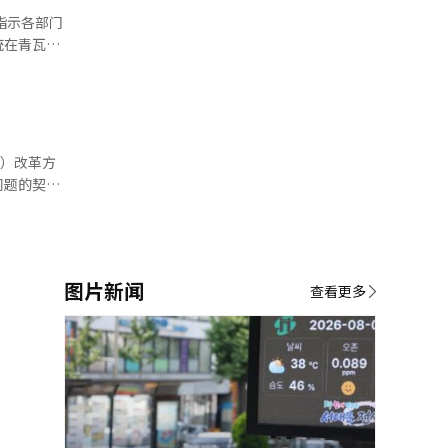
行上门探
指示各部门
查户外工作
统在青瓦台
预防农业、
调，普遍支
基础设施的
在线系统，
等。 针
策应根据青
极推进替代
育、就业、
采取紧急供
总统指
团体依次报
系。”作为
问题的契
归者和廉租
有了解信息
道和庆尚南
绍政策，尽
可以利用人
蓄审查过程
望从事后应
细观察情
东通过维持
籍劳工问
度不断完善
图片新闻
查看更多
性受到质
。 他要求
策执行的速
全规范的遵
图，更重要
题并采取纠
示，不要停
“请再次系
政力量，以
民来评估。
对措施。”
”他表
各地的广域
和主动的行
对政策的影
与编辑。
，务必不放