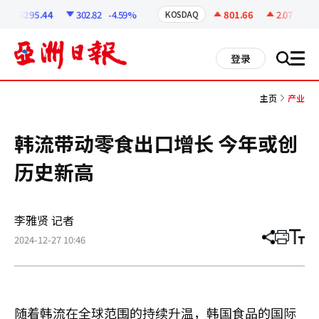
코
인
6295.44
302.82
-4.59%
801.66
2.07
+0.26
KOSDAQ
정
보
all
登录
搜
men
索
主页
产业
韩流带动零食出口增长 今年或创
历史新高
李雅贤 记者
2024-12-27 10:46
分
打
调
享
印
整
文
大
章
小
随着韩流在全球范围的持续升温，韩国食品的国际