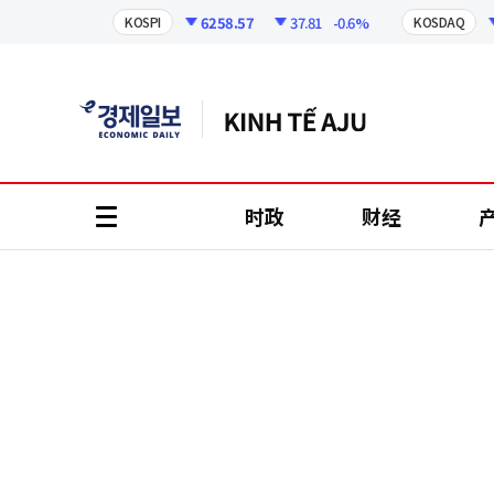
코
인
6258.57
37.81
-0.6%
KOSPI
KOSDAQ
정
보
时政
财经
all
menu