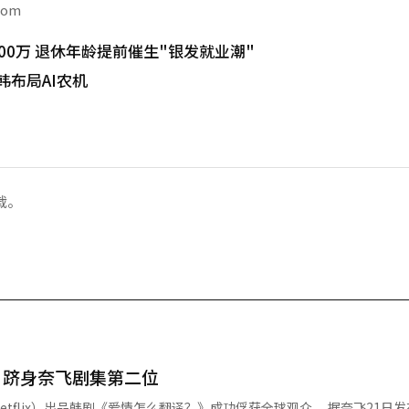
com
00万 退休年龄提前催生"银发就业潮"
韩布局AI农机
载。
》跻身奈飞剧集第二位
x）出品韩剧《爱情怎么翻译？》成功俘获全球观众。 据奈飞21日发布数据，