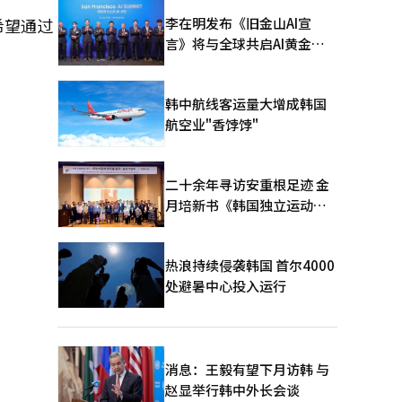
李在明发布《旧金山AI宣
希望通过
言》将与全球共启AI黄金时
代
韩中航线客运量大增成韩国
航空业"香饽饽"
二十余年寻访安重根足迹 金
月培新书《韩国独立运动圣
地：向旅顺口追问历史》出
版
热浪持续侵袭韩国 首尔4000
处避暑中心投入运行
消息：王毅有望下月访韩 与
赵显举行韩中外长会谈