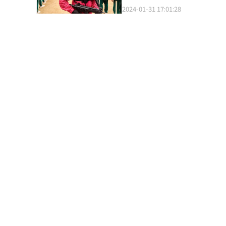
等韩剧的成功，K-Contents在海外市场的影响力不断提高
前，韩国电视台和本土在线视频
2024-01-31 17:01:28
惊悚悬疑剧《白雪公主必须死》。数
组和演员阵容相结合，深耕本土化的
据韩国电视剧制作企业协会近日消
为2002.993，低于综合频道的2294.8
（IP）的韩国制作公司，引领了海外制作的潮流。 Studio Dragon的美国子公司Stud
年的125部，一年期间减少7.4%左
公司应积极适应平台竞争格局，
2019年成立。2020年，该
家”的SBS如今在工作日没有一
台-制作公司-平台”之间的紧密
地市场，从而实现更加精准的市场定
剧编排，月火剧也是在去年5月剧
外制作电视剧有望带动韩剧产业进一步发展。 以2021年数据为准，美国广播电视市场
出。 MBC的日日剧播出一直持续至今，但月火剧以2020年12月剧终的《化时为机》画上句号。水木剧也是从2021年
（19.4016万亿韩元）的12
起编排就出现明显减少，去年年
的10倍多。 随着韩剧在美国的成功，标志着韩国制作公司已成为全球娱乐产业的主要参与者，并带来了更多的经济
续作品。 综合编排中电视剧最多的JTBC在2021年12月《只一个人》终映后，就再无月火剧播出。水木剧也在去年
效益。Studio Dragon I
10月的《这恋爱是不可抗力》之后
加速全球市场的扩张。 根据全球OTT观看排名网站FlixPatrol的数据，由Studio Dragon制作的《大门奖》第一季在
众多人气作品的tvN也在去年5月
全球100多个国家（地区）的Ap
《惊奇的传闻》和《Voice》，但工作日和
在全球著名评分网站烂番茄网(Rotten 
制作减少趋势也与电视台并无太大差异
Dragon计划根据其在策划和
开4部原创剧，而去年仅公开《朴夏京旅行记》和《交易》两部
正在与美国环球影片公司合作，
【图片来源 Netflix】 与此形成鲜明对比的是，拥有庞大资本的全球OTT平台奈飞（Netflix）和迪斯尼+去年公开的
戏》编剧和制片人的许秀珍（Soo 
原创韩剧数量比2022年更多。迪
降》和《文森佐》等以美国市场为目标的电视剧。 电视剧《大门奖》宣传海报。
2023年的13部。 对此，韩国电视剧制作企业协会秘书长裴大植（音）表示：“非常担心今年的电视剧会比去年更
International】
少，目前预计少则100部，多则
法确定交付平台时，都不愿意进
品的制作成本共计约3000亿韩元（约合人民币16.17亿元）。
由非常明确，即制作成本暴涨导