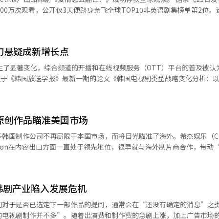
00万次观看，公开仅3天便跻身奈飞全球TOP10非英语剧集榜单第2位。
墨西哥、葡萄牙、摩洛哥、印度尼西亚、沙特阿拉伯、新加坡等共计36个
球顶级明星车茂熙担
的碰撞中展开的一段充满未知与惊喜的浪漫爱情喜剧。海外媒体亦给予高
奇幻悬疑成新增长点
充分发挥了其最擅长的创作优势，将奇幻题材巧妙融入极具温度的情感之
代》杂志则评价称，贯穿爱情故事的唯美海外风景，为整体浪漫情节增添层次感。 【图片来源 韩联社】
生了显著变化，综合频道的开播和在线视频服务（OTT）平台的普及被认
显示，自2010年初综合频道开播和2016年OTT平台普及以来，韩国电
论文指出，韩国电视剧长期以来以表现人类情感与生活
体环境的快速变化，电视台为了在激烈竞争中保持内容多样性，开始尝试
原创作品瞄准美国市场
年间，爱情类型占比为31.1%；综合频道开播后（2010年至2015年）降至2
，悬疑、犯罪、惊悚、时代剧、奇幻等非传统类型的
韩国制作公司不再局限于本国市场，而将目光瞄准了海外。希杰娱乐（CJ 
普及前的0.5%至1.3%，增加到2016年以后的3%至6%。其中，悬疑
Dragon在内容出口方面一直处于领先地位，很早就与海外制片商合作，带动
；惊悚剧则从2005至2009年的0.5%升至2016至2023年的5.6%；奇
io Dragon、Climax Studio、RaemongRaein、Barunson 
5年下降至2071.35，2016至2023年则为2267.45。按年度来看，2006年HH
司开始与海外合作推介作品，目标市场从邻国中国和日本转向欧洲和中东，
1454.09，创下最低纪录。 论文分析指出，综合频道的加入加剧了广
 韩剧产业陷入发展危机
惊悚等新类型实现差异化发展；而OTT平台的普及则打破了观众在时间和
TT）原创内容受到全球关注。美国华纳兄弟娱乐公司和Apple TV Plu
们对于是否已选定下一部作品的提问，通常会在“还没有确定的消息”之
视台，地面波电视台也在积极调整策略。
产生了浓厚的兴趣。伴随《我的恶魔》《恋慕》《非常律师禹英禑》和《
的电视剧制作并不多”。随着出演费和制作费的急剧上涨，加上广告市场
的《来自星星的你》，2019年推出了体育题材的《棒球大联盟》；MBC去