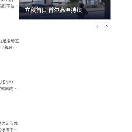
该剧不仅在
立秋首日 首尔高温持续
极端
国家和地区
个
前
一
度评价。
下
中；《时
为是推动这
视剧的类型
更多新类
6.2%；
ENM）
和犯罪剧在综
“韩国故
幻剧也从
C&C和
I达到
乃至世界各
空间上的限
s等全球领
类约定俗成
眼泪女王》
的停滞不
年则播出了