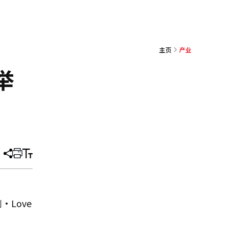
主页
产业
举
分
打
调
享
印
整
文
大
章
小
Love