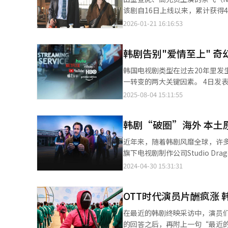
该剧自16日上线以来，累计获得4
韩国本土表现亮眼，还在巴西、
2026-01-21 16:16:53
进入TOP10榜单，全球人气持续升温。 《爱情怎么翻译？》讲述的是多语言口译员周浩镇为全
任专属翻译，在跨文化、跨语言
韩剧告别"爱情至上" 
《福布斯》指出，洪氏姐妹编剧
韩国电视剧类型在过去20年里发
一转变的两大关键因素。 4日发表于《韩国放送学报》最新一期的论文《韩国电视剧类型战略变化分析：以电视台类
型集中度和复合类型趋势为中心》
2025-08-04 15:11:55
逐渐从以爱情剧为主，向悬疑、惊悚、奇幻等多元类型扩展。 
的传统爱情题材为主，但随着媒
韩剧“破圈”海外 本土
型。数据显示，2005年至2009
OTT普及后（2016年至2023年）进一步降至18.1%。 与此相反
近年来，随着韩剧风靡全球，许多
比例明显上升，从综合频道和OTT
旗下电视剧制作公司Studio 
合频道开播后分别增长到3.1%和4%
事”的全球传播。 过去，韩剧的海外扩张主要通过海外平台发行韩国本地制作的电视剧，或向海外运营商出售翻拍
2024-04-30 15:31:31
1.3%上升至6.3%。 研究通过赫芬达尔-赫希曼指数（HHI）对类型集中度进行评估，结果显示，2005至2009年期间
权。为了进一步拓宽海外市场，去年，Stud
的HHI为2853.37，2010至201
ASTORY等韩国电视剧制作公
3957.76，是近20年来的最高点；而2023年降至
OTT时代演员片酬疯涨
地。 韩国文化产品（K-Contents）在全球范围内掀起一阵又一阵热潮，以最具代表性的奈飞原创系列《鱿鱼游戏》
播市场的竞争，通过引入悬疑、
为首，韩国制作的在线视频服务（O
在最近的韩剧终映采访中，演员
制，为多样化内容的传播和消费创造了有利环境。 不仅综合频道和有线电
先的内容平台也对韩国制作公司
的回答之后，再附上一句“最近
SBS于2013年播出了奇幻题材