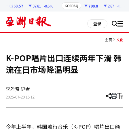
코
인
6258.57
37.81
-0.6%
798.8
2.87
-0.36%
KOSDAQ
정
보
all
登录
搜
men
索
主页
文化
K-POP唱片出口连续两年下滑 韩
流在日市场降温明显
李雅贤 记者
2025-07-20 15:12
分
打
调
享
印
整
文
大
章
小
今年上半年，韩国流行音乐（K-POP）唱片出口额