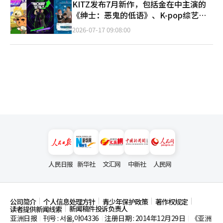
KITZ发布7月新作，包括金在中主演的
《绅士：恶鬼的低语》、K-pop综艺及
BL动画
2026-07-17 09:08:00
人民日报
新华社
文汇网
中新社
人民网
公司简介
个人信息处理方针
青少年保护政策
著作权规定
新闻稿件投诉负责人
读者提供新闻线索
亚洲日报
刊号 : 서울,아04336
注册日期 : 2014年12月29日
《亚洲
|
|
|