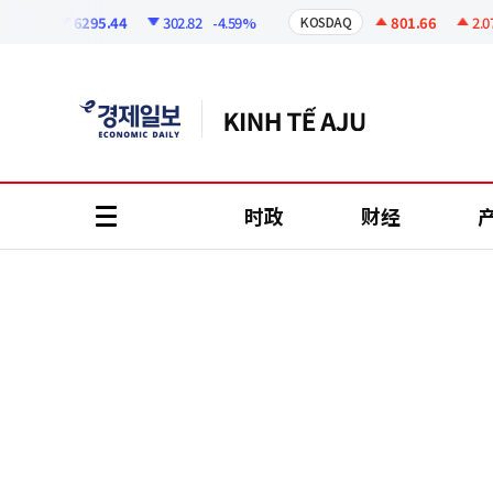
코
인
6295.44
302.82
-4.59%
801.66
2.07
+
I
KOSDAQ
정
보
时政
财经
all
menu