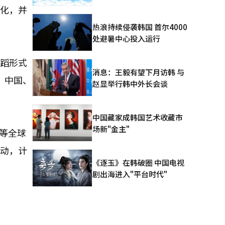
视化，并
热浪持续侵袭韩国 首尔4000
处避暑中心投入运行
舞蹈形式
消息：王毅有望下月访韩 与
、中国、
赵显举行韩中外长会谈
中国藏家成韩国艺术收藏市
场新"金主"
国等全球
互动，计
《逐玉》在韩破圈 中国电视
剧出海进入"平台时代"