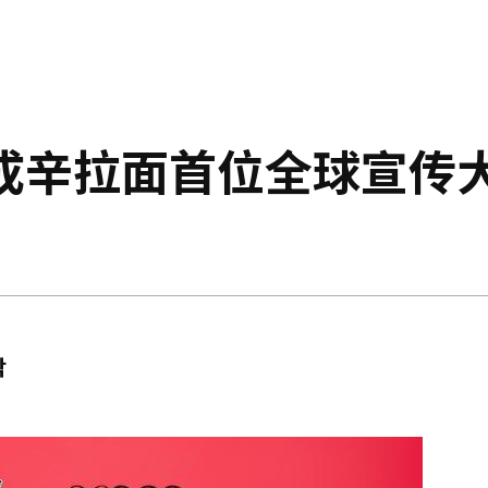
pa成辛拉面首位全球宣传
탁