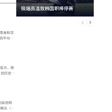
极端高温致韩国职棒停赛
首尔
个
前
一
下
，预计每种产
，创历史新
伙伴的供货
同比增长
1727亿
4100韩
270亿韩
利店抢购
局线下渠