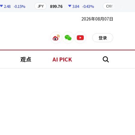
48
-0.15%
899.76
3.84
-0.43%
210.96
JPY
CNY
2026年08月07日
登录
weibo
weixin
youtube
观点
AI PICK
搜
索