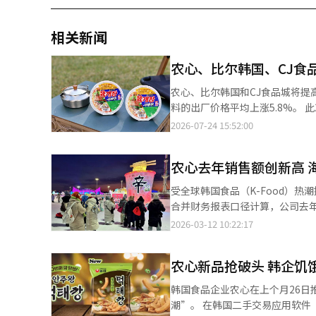
相关新闻
农心、比尔韩国、CJ食
农心、比尔韩国和CJ食品城将提高主要产品的价格。 根据24日的行业消
料的出厂价格平均上涨5.8%。 此次价格调整涉及18种方便面、23种零食和2种饮料，共43个品牌。各类别的平均涨
幅为：方便面6.0%，零食5.5%，饮料7.7%。 因此，主要产品的建议零售价也将
2026-07-24 15:52:00
格将从1100韩元上涨至1200
品均上涨100韩元。 包括新拉面杯、蜂蜜圈、卡普里太阳、威尔奇斯等主要产品的实际销售价格也将根据不同的流通
农心去年销售额创新高 
渠道逐步调整。 此次价格调整是自2025年3月以来，方便面时隔1年5个月的再次上涨，而虾条自2022年9月上涨后，
2023年降价，2025年再次调整至
受全球韩国食品（K-Food）热潮推动，
的成本压力已超出其自身吸收的范围。 农心相关人士表示：“由于国际形势导致的高汇率和高油价
合并财务报表口径计算，公司去年实
料价格急剧上涨，国内业务的盈
高；营业利润1839亿韩元，同比增长12.8%；营业利润
2026-03-12 10:22:17
价格上涨，不得不做出调整。” 不过，农心决定保持占方便面销售63%的袋装方便面价格不变，以尽量减轻民众的
中国、美国、日本等主要海外市
生活负担，并响应政府的物价稳定政策。 此外，农心还计划在大型超市、便利店和电子商务等
10.5%，达1.0602万亿韩元，
品促销，以减少消费者的实际涨价感受。 比尔韩国将于下月2日起，平均上涨6.5%的价格调整
农心新品抢破头 韩企饥
地区表现来看，日本法人销售增长最
要涨价项目包括：著名的糖霜甜甜圈
韩元，同比增长7.6%。相比之下
韩国食品企业农心在上个月26
元上涨至4200韩元。 部分产品价格则有所下降。比尔韩国自上月22日起，将“迪拜风格巧克力甜甜圈”三种产品的
元，同比下降43%。 展望今年，农心计划继续加快海外市场拓展步伐。在中国市场，随着差异化方便面和零食需求
潮”。 在韩国二手交易应用软件“胡萝卜市场”上搜索“干明太鱼条”，可以发现有人以每袋2000至3000韩元（约
价格降低了300至400韩元。 比尔韩国相关人士表示：“由于各项成本的上涨，不得不进行价格调整。” CJ食品城运
持续增长，农心将以高端方便面