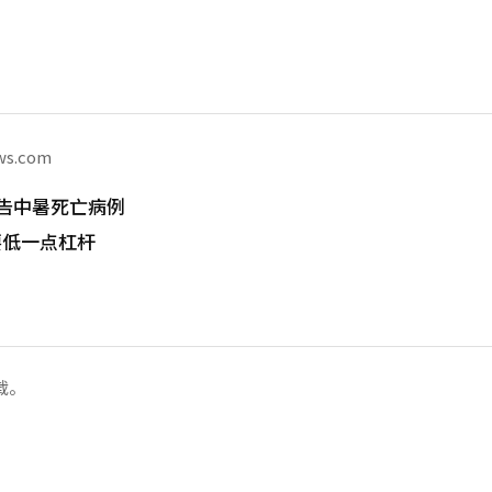
ws.com
告中暑死亡病例
要低一点杠杆
载。