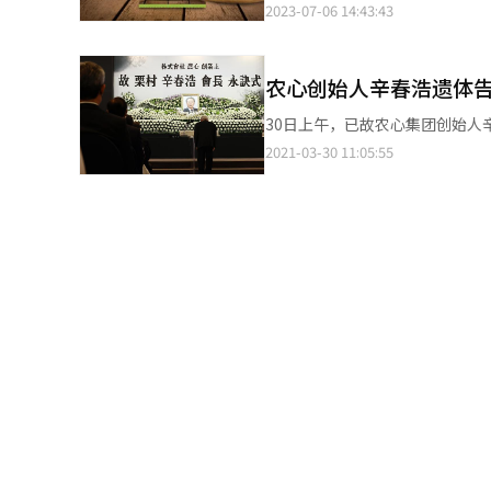
合人民币11元至16元），甚至5000
2023-07-06 14:43:43
营的뚜레쥬르于24日宣布，将于31日起调整
道，提升品牌知名度，扩大销售规模。 在美国市场，农心提出到2030年跻身方便面市场份额第一
条”是农心推出的零食新品，被称
化，鸡蛋、小麦、原糖、棕榈油以及石脑油等包装
国方便面市场格局相对稳固，日本东
销售量已达到100万袋。由于新
本持续上升，CJ食品城强调这是不得不做出的决定。 此次价格调整将使
本日清食品以约10%至18%的
生产的部分零食转移到其他工厂，以更加集中地生产“
农心创始人辛春浩遗体
别上涨200韩元和300韩元，76种产品的建议零售价平
差距。 在欧洲市场，农心的目标是超越雀巢和日本企业，成为方便面市场份额冠军。为此，公司于去年3月在荷兰阿
断货、售罄的新闻令人费解。制
担，代表性热门商品如‘豆沙包
姆斯特丹设立欧洲法人，并针对
次性放出所有产品。 专家解释说，这种“饥饿营销”手法显示了食品公司的迫切心情。由于新产品在市场上立足困
受。”并表示：“CJ食品城将继续努力为客户提供
划分为西欧、东欧、南欧和北欧
难，试图通过这种方式再次引起消费者关注。 仁荷大学消费者学系销售李恩熙（音
2021-03-30 11:05:55
费用上涨而持续进行价格调整。乐
等维度细化目标消费群体。在此基础上，
理维持稀缺性并使其成为消费者
售总部负责人洪秉泽（音）表示
们将全力以赴，力争到2030年重塑美国和欧洲方便
国家和地区，并与上海农心、美
经营布局持续深