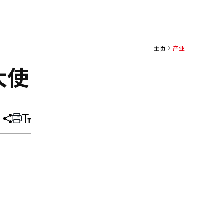
主页
产业
大使
分
打
调
享
印
整
文
大
章
小