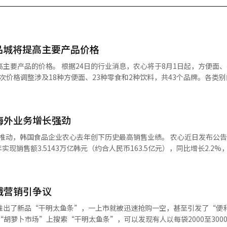
品城将提高主要产品价格
息，农心将于8月1日起，方便面、零食和饮
上涨。代表性方便面“肉酱面”的价
韩元，而国民零食“虾条（90克）”的价格将从1500韩元上涨至1600韩元
海外业务增长强劲
之前的价格。农心方面表示，这实际上是时隔3年11个月的涨价。 农心表示，累积
韩国食品企业农心去年创下历史最高销售业绩。 农心近日发布公告显示，按
，包装材料等原材
现销售额3.5143万亿韩元（约合人民币163.5亿元），同比增长2.2%
利能力大幅恶化。我们一直通过经营效率和成本控制来承受，但由于合作
率为5.2%。 农心表示，尽管韩国国内消费市场增长趋缓，但
场业绩增长成为整体销售增长的关键驱动力。去年，农心海外法人销售额
销售渠道扩大折扣和赠
首次突破1万亿韩元大关，海外销售占公司整体销售的比重也提高至30.2%。 从国家和
涉及39种甜甜圈。 主
饿营销引争议
为亮眼，销售额达1350亿韩元，同比增长26.9%；中国法人实现销售额
和可可蜂蜜甜甜圈将从1700韩元上涨至1900韩元，奶油焦糖甜甜圈将从
，美国法人表现相对承压，销售额5243亿韩元，同比下降1.6%，营业利润
日推出了新品“干明太鱼条”，一上市就被迅速抢购一空，甚至引发了“便
和差异化零食产品为核心强化品牌建设，并依托稳定的销售网络，积极布