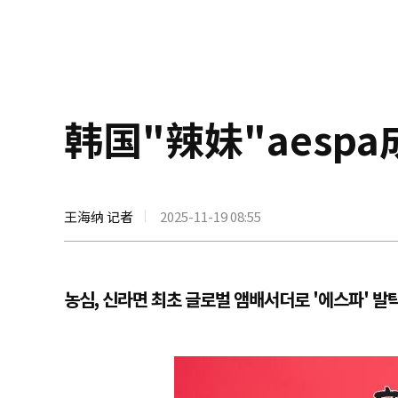
韩国"辣妹"aes
王海纳 记者
2025-11-19 08:55
농심, 신라면 최초 글로벌 앰배서더로 '에스파' 발