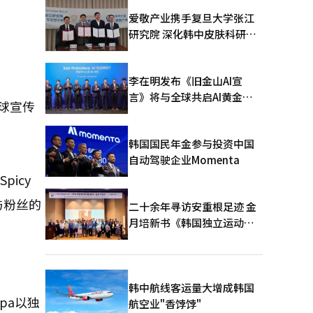
爱敬产业携手复旦大学张江
研究院 深化韩中皮肤科研合
作
口
李在明发布《旧金山AI宣
言》将与全球共启AI黄金时
全球宣传
代
韩国国民年金参与投资中国
自动驾驶企业Momenta
icy
及与粉丝的
二十余年寻访安重根足迹 金
月培新书《韩国独立运动圣
地：向旅顺口追问历史》出
版
。
韩中航线客运量大增成韩国
spa以独
航空业"香饽饽"