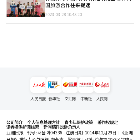
国旅游合作往来提速
2023-03-28 10:43:20
人民日报
新华社
文汇网
中新社
人民网
公司简介
个人信息处理方针
青少年保护政策
著作权规定
新闻稿件投诉负责人
读者提供新闻线索
亚洲日报
刊号 : 서울,아04336
注册日期 : 2014年12月29日
《亚洲
|
|
|
日报》发行人及总编辑 : 郭永吉、梁圭铉
地址 : 首尔市
钟路区钟路5
|