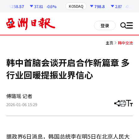
코
인
6258.57
37.81
-0.6%
798.8
2.87
-0.36%
KOSDAQ
정
보
all
登录
搜
men
索
主页
韩中交流
韩中首脑会谈开启合作新篇章 多
行业回暖提振业界信心
傅璐瑶 记者
2026-01-06 15:29
分
打
调
享
印
整
文
大
章
小
据政界6日消息，韩国总统李在明5日在北京人民大