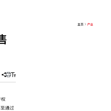
主页
产业
售
分
打
调
享
印
整
文
大
章
小
产权
甚至通过