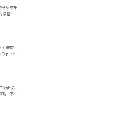
对非英语音
均增幅
多歌迷支
别回落至
字歌曲销量
等方面的消
销售额增长
最佳亚洲流
费者销售额
。
，也有效带动
音乐。该曲
持政策，推
广泛争议。
、贾斯汀·
。 不
-pop、