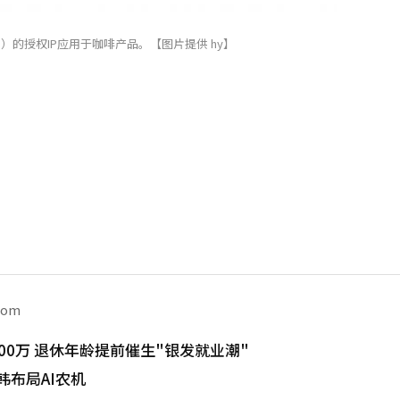
S）的授权IP应用于咖啡产品。【图片提供 hy】
com
00万 退休年龄提前催生"银发就业潮"
韩布局AI农机