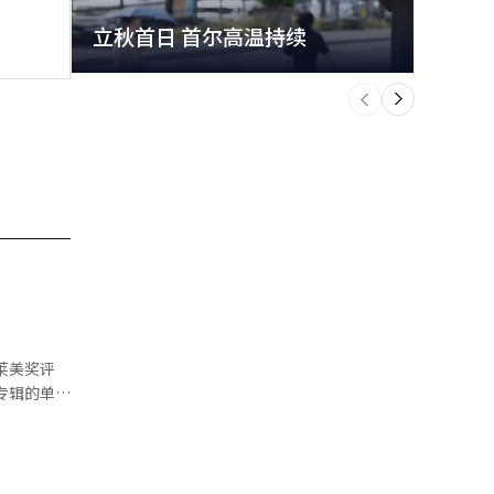
立秋首日 首尔高温持续
极端
个
前
一
下
够取得如此成
”“不同正