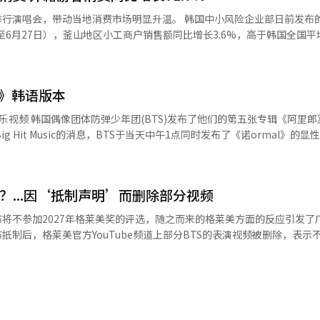
“只有眼睛特别大的你们这样说”，被认为含蓄批评了部分西方音乐产业
当地消费市场明显升温。 韩国中小风险企业部日前发布的分析结果
至6月27日），釜山地区小工商户销售额同比增长3.6%，高于韩国全国平
念的积极回应。BTS主动放弃参评格莱美而不是迎合评奖标准，引发众
显示大型文化活动对地方消费具有显著带动作用。 从消费走势来看，演出前两
4%和3.3%，演出当天增幅达到11.1%；演出结束后一周和两周增幅分
BTS于2018年发行的歌曲《Anpanman》推上美国公告牌“全球数
和观演期间。 分行业来看，便利店销售额同比增长6.5%，增
l》韩语版本
和餐饮业分别增长6.2%和3.6%，反映出游客在餐饮、购物及生活服务
张专辑《阿里郎》中的新
正规专辑歌曲《Aliens》和《2.0》制
圈销售额增幅均高于釜山整体平均水平。 与此同时，外籍游客成为推动当
Made-It也在社交平台发文写下“BTS ALIENS”，为组合送上支持。 本月29日，
，分析期间釜山地区外籍消费者销售额同比增长71.7%。其中，住宿业
曾在6月举行的世界巡演釜山演出中首次向粉丝公开。
向明年的格莱美奖提交作品参评。成员们在声明中委婉批评格莱美新增“
%，便利店增长71%，美容美发行业增长63.8%。按商圈来看，影岛区外籍消
版的音乐视频。YouTube等其他平台将于19日陆续上传。 此次音乐视频真实描
应被地域和语言划分，强调不会为了迎合奖项标准而改变自身的音乐理念
01.3%，西面增长86.5%，显示大型K-POP演出不仅吸引大量海外游客
日常生活，并对大众所经历的不安和疲惫给予了诚恳的安慰。 由全球知名制作
？...因‘抵制声明’而删除部分视频
l》是一首以平静的唱说风格表达华丽聚光灯背后的空虚和恐惧的另类流行
政府将进一步整合公共与民间数据，持续完善以数据为基础的小工商户支
中进入第41位，并连续三周保持在榜单上。 BTS将于19日(当地时间)在美国纽
布将不参加2027年格莱美奖的评选，随之而来的格莱美方面的反应引发了
释放文化消费对区域经济的带动效应。 6月，釜山水营区广安里海水浴
年国际足联北中美世界杯决赛的中场秀演出。此次演出将有麦当娜、夏奇拉
抵制后，格莱美官方YouTube频道上部分BTS的表演视频被删除，表示不满
来源 韩联社】
。※ 本报道经人工智能（AI）系统翻译与编辑。
S于29日通过各自的Instagram发布了相同内容的声
年不参加格莱美奖的评选，希望音乐不
。感谢一直支持我们的ARMY和所有人。” 这一决定与美国录音学院新
项的争议密切相关。该奖项将于2027年格莱美开始实施，针对K-pop、J
义使用作为资格要求。 一些粉丝和网友对此表示批评，认为将像