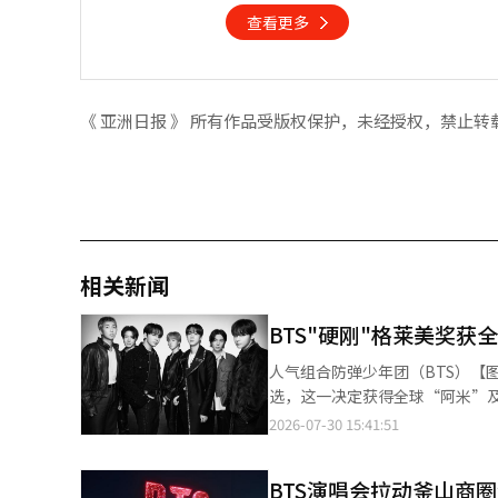
查看更多
《 亚洲日报 》 所有作品受版权保护，未经授权，禁止转
相关新闻
BTS"硬刚"格莱美奖获
人气组合防弹少年团（BTS）【图片提供 韩联社】 人气组合防弹少年团（
选，这一决定获得全球“阿米”及多位知名人士的声援支持。 据
《Aliens》在全球粉丝的集体
2026-07-30 15:41:51
绩实属罕见。 业内认为《Aliens》所传达的理念与BTS此次宣布抵制格莱美的立场高度契合。《Aliens》以外星人为
隐喻，讲述成员作为韩国艺人在
BTS演唱会拉动釜山商圈
是特别之处”的理念，鼓励人们坚持自我，不必迎合外界标准