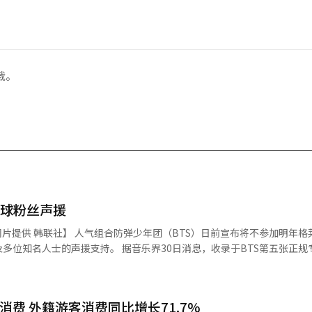
载。
全球粉丝声援
BTS）日前宣布将不参加明年格莱美奖评
音乐界30日消息，收录于BTS第五张正规专辑的单曲
助力下，登顶全球78个国家（地区）的iTunes单曲榜。作为非主打歌，能
国际舞台上发展的身份认同、想法抱负等。歌词中“按照自己的标准前行
消费 外籍游客消费同比增长71.7%
。 歌曲中还借歌词表达了对西方主流音乐市场长期质疑