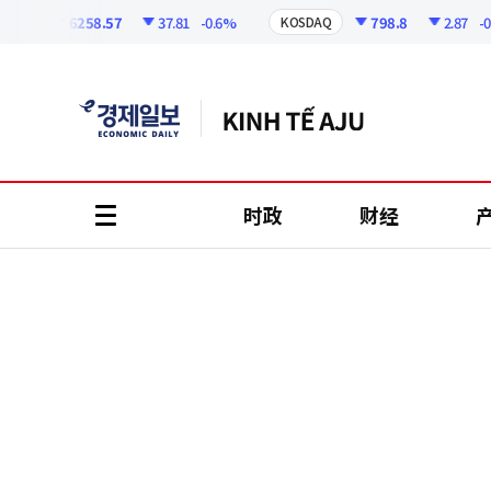
코
인
6258.57
37.81
-0.6%
798.8
2.87
-0.36
I
KOSDAQ
정
보
时政
财经
all
menu