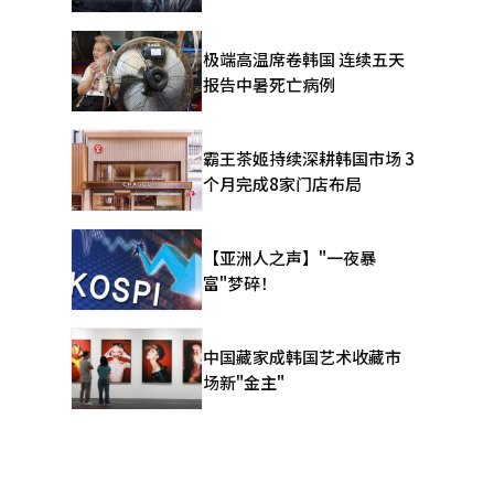
极端高温席卷韩国 连续五天
报告中暑死亡病例
霸王茶姬持续深耕韩国市场 3
个月完成8家门店布局
【亚洲人之声】"一夜暴
富"梦碎！
中国藏家成韩国艺术收藏市
场新"金主"