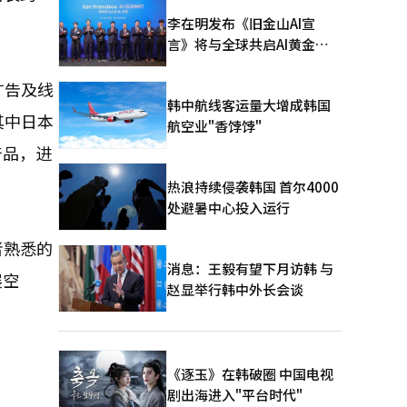
李在明发布《旧金山AI宣
言》将与全球共启AI黄金时
代
广告及线
韩中航线客运量大增成韩国
其中日本
航空业"香饽饽"
产品，进
热浪持续侵袭韩国 首尔4000
处避暑中心投入运行
者熟悉的
消息：王毅有望下月访韩 与
展空
赵显举行韩中外长会谈
《逐玉》在韩破圈 中国电视
剧出海进入"平台时代"