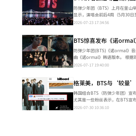
亚洲艺人成就的回应，其中一句
防弹少年团（BTS）上月在釜山举行演唱会，带动
乐及亚洲艺人的刻板印象。 《Aliens》此次意外登顶，不仅体现了全球粉丝对歌曲内容的认可，更是阿米对BTS“不
显示，演唱会前后4周（5月30日
应以语言和地域划分音乐”这一理
（0.4%）和首尔（0.3%）同期水平。
2026-07-23 17:34:56
持。 BTS在每逢重大活动节点时，全球各国阿米都会通过串流播放、数字购买等方式表达支持。去年12月，在组合即
周和前一周销售额同比分别增长4.
将以完整阵容回归之际，粉丝还曾将
3.4%和1%，反映出消费增长主要集中在观众集中到访
榜”冠军。 全球大量粉丝在社交平台X上发起#WeStandWithBTS#、#Proud_of_BTS#等话题接力，声援BTS的决
BTS惊喜发布《诺orma
幅位居各行业首位；美容美发行业
定，相关话题持续升温。 韩国说唱组合EpikHigh成员Tablo、奈飞动画电影《K-POP：猎魔女团》导演玛吉·姜等
费需求明显增加。 从主要商圈来看，影岛区销售额同比增长13.7%，国际市场增长11%，西面增长8.7%，海云台增
防弹少年团(BTS)《诺ormal》音乐视频 韩国偶像团体防弹少年团(BTS)发布了他们的第五
也纷纷在社交平台转发有关新闻，并配上声援表情。 此外，曾参与BTS第五张
长5%，釜山站周边增长4.2%，主要旅游商
曲《诺ormal》韩语版本。 根据Big Hit Music的消息，BTS于当天中午1点同时发布了《诺ormal》的显性(Explicit)
作的美国知名音乐制作人Mike Will 
地消费增长的重要力量。数据显示
版本、清洁(Clean)版本和伴奏(Instrumental)版本。 韩语版本
2026-07-17 19:40:00
BTS成员在社交媒体宣布，不会
148.1%，餐饮业增长72.3
同日，Spotify上也提前发布了英文原
行音乐表演”奖项，认为音乐不
同比激增259.1%，广安里增长1
绘了华丽舞台背后成员们疲惫和混乱的
了旅游消费和商圈活力。 中小风险企业部表示，此次分析以数据验证了大型K-POP演唱会对地方商圈、小工商户及区
格莱美，BTS与‘较量’
人瑞安·泰德参与的《诺orma
域消费的经济带动作用。未来，
在美国Billboard主单曲榜《Hot 100》
韩国组合BTS（防弹少年团）宣
动大型文化活动与地方经济协同发展，进一步
约新泽西州的体育场参加2026
尤其是一些粉丝表示，在BTS宣布
场上空举行无人机灯光秀。【图片
比伯等全球知名流行明星共同参与
过，BTS官方频道等上传的高点击率表演视频目前仍然保留。 BT
2026-07-30 10:36:10
明，明确表示拒绝参加2027年格莱美奖的评选。 成员们表示：“我们决定今
被地域或语言所划分，而是能够被听到和喜爱
设立的“最佳亚洲流行音乐表演”奖
C-pop等亚洲流行音乐，规定了对亚洲语言的有意