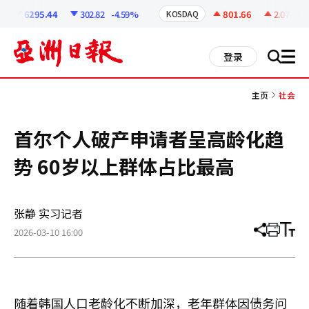
코
인
6295.44
302.82
-4.59%
801.66
2.07
+0.2
KOSDAQ
정
보
all
登录
搜
men
索
主页
社会
首尔个人破产申请者呈高龄化趋
势 60岁以上群体占比最高
张静 实习记者
2026-03-10 16:00
分
打
调
享
印
整
文
大
章
小
随着韩国人口老龄化不断加深，老年群体因债务问