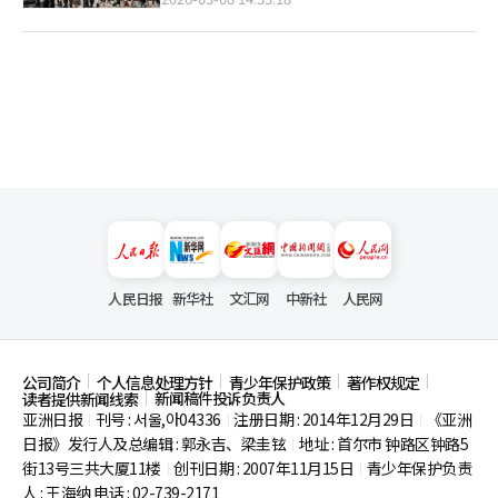
人民日报
新华社
文汇网
中新社
人民网
公司简介
个人信息处理方针
青少年保护政策
著作权规定
新闻稿件投诉负责人
读者提供新闻线索
亚洲日报
刊号 : 서울,아04336
注册日期 : 2014年12月29日
《亚洲
|
|
|
日报》发行人及总编辑 : 郭永吉、梁圭铉
地址 : 首尔市
钟路区钟路5
|
街13号三共大厦11楼
创刊日期 : 2007年11月15日
青少年保护负责
|
|
人 : 王海纳 电话 : 02-739-2171