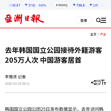
코
인
6258.57
37.81
-0.6%
798.8
2.87
-0.36%
KOSDAQ
정
보
all
登录
搜
men
索
主页
产业
去年韩国国立公园接待外籍游客
205万人次 中国游客居首
李雅贤 记者
2026-03-25 09:11
分
打
调
享
印
整
文
大
章
小
韩国国立公园公团25日发布数据显示，去年访问韩