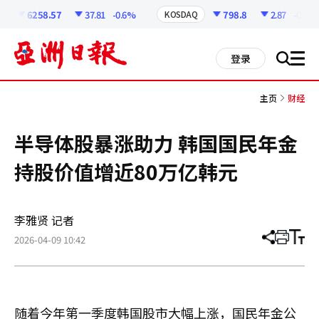
코
인
6258.57
37.81
-0.6%
798.8
2.87
-0.36%
KOSDAQ
정
보
all
登录
搜
men
索
主页
财经
半导体股暴涨助力 韩国国民年金
持股价值增近80万亿韩元
李雅贤 记者
2026-04-09 10:42
分
打
调
享
印
整
文
大
章
小
随着今年第一季度韩国股市大幅上涨，国民年金公