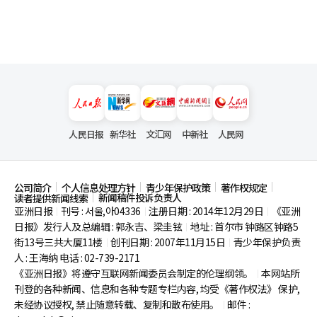
人民日报
新华社
文汇网
中新社
人民网
公司简介
个人信息处理方针
青少年保护政策
著作权规定
新闻稿件投诉负责人
读者提供新闻线索
亚洲日报
刊号 : 서울,아04336
注册日期 : 2014年12月29日
《亚洲
|
|
|
日报》发行人及总编辑 : 郭永吉、梁圭铉
地址 : 首尔市
钟路区钟路5
|
街13号三共大厦11楼
创刊日期 : 2007年11月15日
青少年保护负责
|
|
人 : 王海纳 电话 : 02-739-2171
《亚洲日报》将遵守互联网新闻委员会制定的伦理纲领。
本网站所
|
刊登的各种新闻、信息和各种专题专栏内容, 均受《著作权法》
保护,
未经协议授权, 禁止随意转载、复制和散布使用。
邮件 :
|