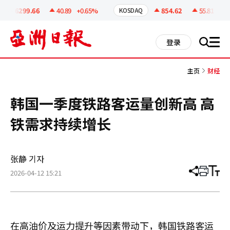
코
인
6299.66
40.89
+0.65%
854.62
55.81
+6.9
KOSDAQ
정
보
all
登录
搜
men
索
主页
财经
韩国一季度铁路客运量创新高 高
铁需求持续增长
张静 기자
2026-04-12 15:21
分
打
调
享
印
整
文
大
章
小
在高油价及运力提升等因素带动下，韩国铁路客运