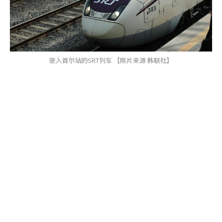
驶入首尔站的SRT列车 【照片来源 韩联社】