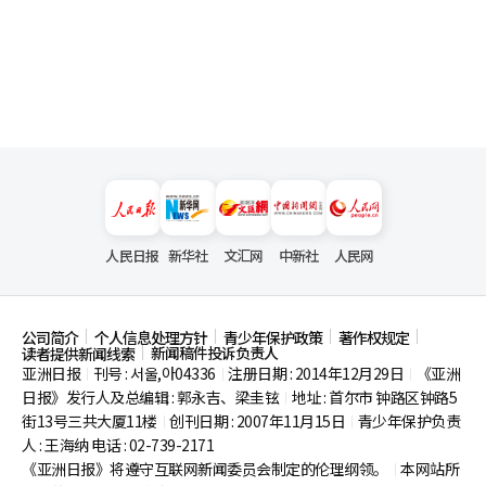
人民日报
新华社
文汇网
中新社
人民网
公司简介
个人信息处理方针
青少年保护政策
著作权规定
新闻稿件投诉负责人
读者提供新闻线索
亚洲日报
刊号 : 서울,아04336
注册日期 : 2014年12月29日
《亚洲
|
|
|
日报》发行人及总编辑 : 郭永吉、梁圭铉
地址 : 首尔市
钟路区钟路5
|
街13号三共大厦11楼
创刊日期 : 2007年11月15日
青少年保护负责
|
|
人 : 王海纳 电话 : 02-739-2171
《亚洲日报》将遵守互联网新闻委员会制定的伦理纲领。
本网站所
|