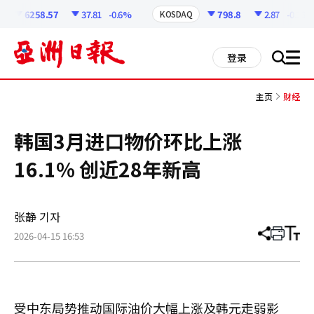
코
인
6258.57
37.81
-0.6%
798.8
2.87
-0.36%
KOSDAQ
정
보
all
登录
搜
men
索
主页
财经
韩国3月进口物价环比上涨
16.1% 创近28年新高
张静 기자
2026-04-15 16:53
分
打
调
享
印
整
文
大
章
小
受中东局势推动国际油价大幅上涨及韩元走弱影