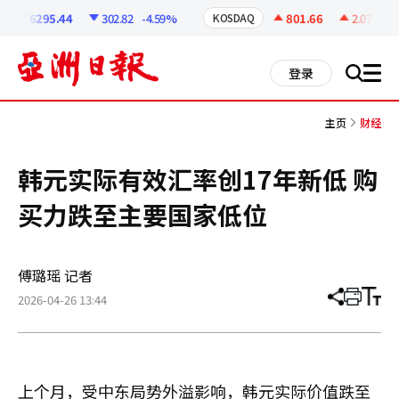
코
인
6295.44
302.82
-4.59%
801.66
2.07
+0.2
KOSDAQ
정
보
all
登录
搜
men
索
主页
财经
韩元实际有效汇率创17年新低 购
买力跌至主要国家低位
傅璐瑶 记者
2026-04-26 13:44
分
打
调
享
印
整
文
大
章
小
上个月，受中东局势外溢影响，韩元实际价值跌至