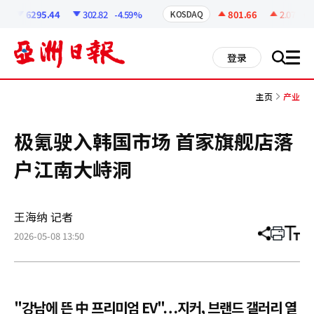
코
인
6295.44
302.82
-4.59%
801.66
2.07
+0.
KOSDAQ
정
보
all
登录
搜
men
索
主页
产业
极氪驶入韩国市场 首家旗舰店落
户江南大峙洞
王海纳 记者
2026-05-08 13:50
分
打
调
享
印
整
文
大
章
小
"강남에 뜬 中 프리미엄 EV"…지커, 브랜드 갤러리 열