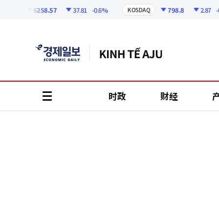
코
인
6258.57
37.81
-0.6%
798.8
2.87
-0.3
PI
KOSDAQ
정
보
时政
财经
all
menu