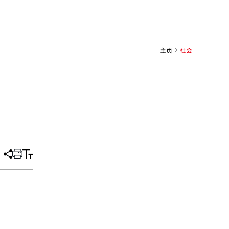
主页
社会
分
打
调
享
印
整
文
大
章
小