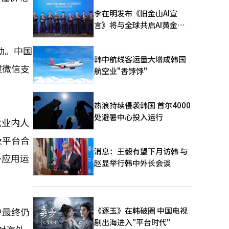
李在明发布《旧金山AI宣
言》将与全球共启AI黄金时
代
动。中国
韩中航线客运量大增成韩国
过微信支
航空业"香饽饽"
热浪持续侵袭韩国 首尔4000
处避暑中心投入运行
此业内人
及平台合
消息：王毅有望下月访韩 与
外应用运
赵显举行韩中外长会谈
《逐玉》在韩破圈 中国电视
户最终仍
剧出海进入"平台时代"