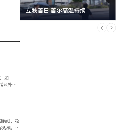
立秋首日 首尔高温持续
极端
个
前
一
下
代的这一比
地包含在回
中国航线、吸
百货作为选
进一步提