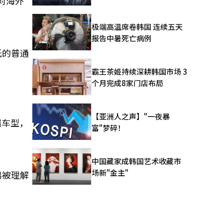
对海外
极端高温席卷韩国 连续五天
报告中暑死亡病例
低的普通
霸王茶姬持续深耕韩国市场 3
个月完成8家门店布局
【亚洲人之声】"一夜暴
端车型，
富"梦碎！
中国藏家成韩国艺术收藏市
场新"金主"
易被理解