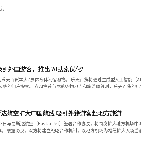
载。
吸引外国游客，推出'AI搜索优化'
育休闲馆购物。 乐天百货将通过生成型人工智能（AI）如
物地点和旅游路线时，乐天百货的店铺及外国
仁川国际机场和主要旅游商业区推出引导AI搜索的户外广告。 乐天百货于5日
接外国游客的旅行准备、国内停留及店铺访问等各个阶段。 根据全球旅游市场
3月发布的报告，56%的全球游客在制定旅行计划时曾使用过生成型AI，而Z世
达航空扩大中国航线 吸引外籍游客赴地方旅游
在蚕室值得去的室内景点”等问题时，乐天百货的店铺和购物优惠将自然
3日与易斯达航空（Eastar Jet）签署合作协议，将围绕扩大地方机场
客规模。旅
利用。其战略是从外国游客预订机票或规划旅行路线的阶段开始，将乐天
达航空经地方机场入境的旅客占比由目前水平提升至45%，并于2028年