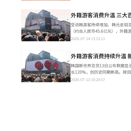
择之一。 该项目由乐天集团的内部创业扶持项目“独角兽谷”新设的零售AI解决方案工作组参与。该组织开发了生成
升至55%。 双方商定，为扩大大中华地区游客规模，将共同推动地方机场新开中国航线和包机航班，同时开展面向
型AI易于理解的品牌信息结构化解决方案“黄金笔记索引”。
中华圈市场的旅游推广活动，吸引
专属优惠和旅游内容，支持英语、
外籍游客消费升温 三大
场营销和航线推广。 韩国旅游发展局国际旅游本部长郑锡仁（音）表示，通过地方机场扩大外籍游客入境规模，是韩
取，从而减少店铺营业时间、位置和购物优惠信息的不准确性
国提前实现吸引3000万人次外
受访韩游客持续增加、韩元走弱及
展开户外广告。在仁川国际机场及首尔成
动地方旅游消费增长和游客停留时间延长，助力地区旅游业
（约合人民币45.6亿元），外籍游客正逐渐成为百
果在生成型AI中搜索“首尔购物
场航线中大中华地区航线占比达5
国人销售额达6400亿韩元，相当
2026-07-14 13:13:11
员”及附近店铺信息，以及乐天城
平。今年夏季，公司将陆续开通
6500亿韩元的九成；现代百货上半年
天百货还在增强其自有AI购物聊
通釜山、大邱至大中华地区的航
需持续低迷，百货行业依然保持增
文服务，不仅提供百货商店和商品的信息，还
游客经地方机场赴韩旅游。 韩国旅游发展局国际旅游本部长郑锡仁（左）与易斯达航空商务本部长李庆珉（音）【图
外籍游客消费持续升温 
实现两位数增长，增幅分别达到13.4
了可以直接访问达斯汀的二维码
片提供 韩国旅游发展局】
售额则分别下降5.1%和8%。
购物信息。 乐天百货市场部部长朴相宇表示：“我们将继续扩展适应AI时代的购物信息和客户体验，提供符合韩国代
韩国新世界百货13日公布数据显示
势，共同推动了百货行业增长。 数据显示，今年第一季度访韩外籍游客达476万人次，创历年同期新高；5月外国人
表性百货商店的全球购物体验。”
长120%，创历史同期新高。按目前增
在韩国信用卡消费额也首次突破单月2万亿韩元。 与此同时，访韩游客结构和
籍顾客销售额已达到去年全年约6
2026-07-13 10:20:57
客为主，如今日本、东南亚及美
多元。中国消费者占外籍顾客销售额
域。 以新世界百货为例，中国顾客占外国顾客的比例由2019年的77.5%降至今年上半年的48.5%；美国顾客占比则
至19.1%，东南亚等亚洲其他国家和地区消费者占比
由1.1%升至19.1%，东南亚等其他亚洲地区顾
129.3%外，男装、女装、化妆品
增长129.3%，男装、女装、化妆
国时尚、美妆、美食等生活方式的关注持续提升。 新世界百货表示，国际奢
到越来越多外籍游客青睐。 为吸引更多海外消费者，各大百货公司正加快完善人工智能（AI）购物服务、海外支付体
籍顾客的重要因素。明洞总店依托
系及本地化营销。 其中，新世界百货持续强化购物、旅游与文化内容融合，外国人专属会员已覆盖120多个国家，会
资源吸引来自120多个国家和地区
员人数突破30万；现代百货计划扩大
大增230%，成为增长最快的门店。 新世界百货代表理事朴柱亨（音）表示，未来新世界百货将进一步加
则借助小红书、高德地图、大众点评
销，与韩国观光公社等机构合作，拓