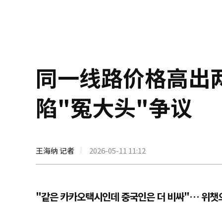
同一线路价格高出
陷"冤大头"争议
王海纳 记者
2026-05-11 11:12
"같은 카카오택시인데 중국인은 더 비싸"… 위챗으