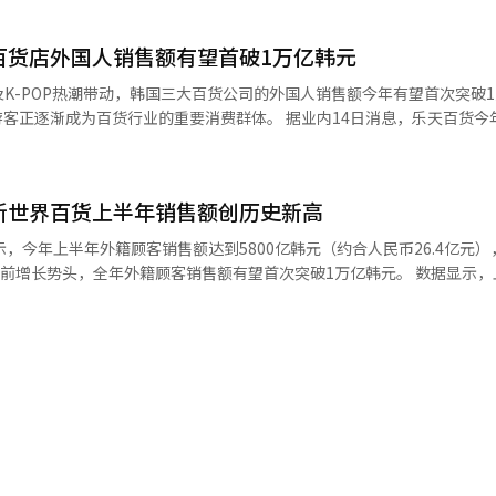
 乐天百货将利用黄金笔记索引优化店铺指南、外国游客
会奖旅游（MICE）等大型包机团队，并共享入境旅客客座率等运营数据
日语、简体中文和繁体中文四种语言。通过整理网页上分散的信息，使A
百货店外国人销售额有望首破1万亿韩元
。 针对在国内旅行的外国游客，乐天百货将与大弘企划
籍游客目标的关键举措。旅游发展局将进一步增加经地方机场入境的外籍游
K-POP热潮带动，韩国三大百货公司的外国人销售额今年有望首次突破
数、弘大等游客聚集区域，将设置引导AI搜索的广告。 游客看到广告后，如
发展。 易斯达航空方面表示，今年上半年，该公司地方机
货行业的重要消费群体。 据业内14日消息，乐天百货今年上半年外
优惠”或“雨天在首尔值得去的地方”，将推荐外国游客专属服务“乐天
0%，在韩国低成本航空公司（LCC）中位居首位，国际航班增幅也处于
于去年全年7348亿韩元的87%；新世界百货同期实现5800亿韩元，已接
蚕室的旅游和购物内容。目标是将AI搜索与实际店铺访问和商品购买连接起
大同、南通、宁波等城市的包机航线，并增加釜山至台北航班班次；计划
外国人销售额约5000亿韩元，超过去年全年约7000亿韩元的七成。 尽管韩国内
天机器人“达斯汀”的外语功能。从4月起，已推出英语、日语、简体中文
线。旅游发展局表示，将配合上述航线布局，持续加强当地市场推广，吸
长势头。韩国产业通商资源部数据显示，今年1月至5月，百货店销售额
能用用户的语言介绍周边的旅游路线。 在外国游客较多的店铺中，设置
新世界百货上半年销售额创历史新高
%、25.6%、14.7%、21.7%和24.5%；同期大型超市和企业型超市（
。未来将增加基于语音识别的对话功能，使游客无需在智能手机上输入文
业内认为，高收入群体消费保持韧性，加之访韩游客增加以及韩元贬值带来
，今年上半年外籍顾客销售额达到5800亿韩元（约合人民币26.4亿元）
 ※ 本报道经人工智能（AI）系统翻译与编辑。
长势头，全年外籍顾客销售额有望首次突破1万亿韩元。 数据显示，上半年外
消费结构也在发生变化。过去以中国游
500亿韩元的近九成。随着韩国入境旅游持续复苏，外籍顾客来源和消费
洲游客占比逐步上升；消费品类也从奢侈品进一步扩展至韩国时尚、美妆
的比重由2019年的77.5%降至今年上半年的48.5%，美国消费者占比由
也提高至14.9%。 消费品类方面，除奢侈品销售额同比增长
客占比也由4.4%提高至14.9%。 从消费品类来看，奢侈品销售额同比
及餐饮销售额也分别增长110%、89.4%、87.3%和62.9%，反映出海
品及餐饮销售额分别增长110%、89.4%、87.3%和62.9%，韩国本土
侈品牌竞争力和韩国文化内容成为吸引外
旅游商圈优势，通过大型媒体立面播放K-POP内容吸引游客；江南店结
的顾客；釜山Centum City店则受益于邮轮旅游增长，上半年外籍顾客
AI购物助手“Heydi Global”的语言支持范围，并加强海外VIP合作
强全球营
等中国平台开展营销，并计划于9月率先引入银联二维码支付和NFC Qui
展欧美及中国台湾地区等海外市场，并深化与银联、支付宝、Line Pay