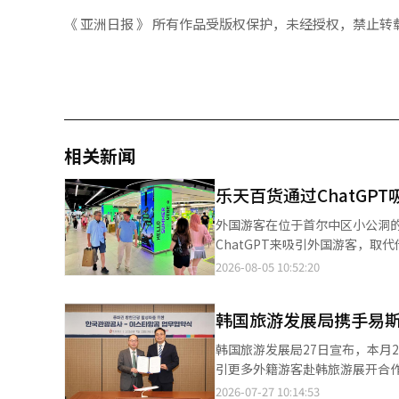
《 亚洲日报 》 所有作品受版权保护，未经授权，禁止转
相关新闻
乐天百货通过ChatGPT
外国游客在位于首尔中区小公洞的乐天百货本店7层体
ChatGPT来吸引外国游客，取代传统的门户搜索。 在AI推荐首尔的购
游客专属优惠将被准确展示，同时将在
2026-08-05 10:52:20
宣布，将扩大基于生成型AI的营销，连
调查机构Focusrite于今年
韩国旅游发展局携手易斯
例高达72%。 乐天百货首先将在旅行准备阶段推进“生成型AI搜索优化（GEO）”。当询问ChatGPT等生成型
AI“在首尔购物的好地方”或“
韩国旅游发展局27日宣布，本月2
答中。 与传统的搜索引擎优化旨在提高门户搜索结果的排名不同，GEO的重点在于改变数据和内容的格式，使生成型
引更多外籍游客赴韩旅游展开合作。 根据协议，双方将建立战略合作机制，以地方机场为枢纽扩大入境游
AI能够准确读取品牌信息并加以
游发展局计划借此次合作，将易斯
2026-07-27 10:14:53