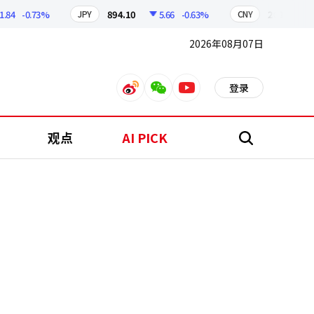
-0.73%
894.10
5.66
-0.63%
209.16
1.
JPY
CNY
2026年08月07日
登录
weibo
weixin
youtube
观点
AI PICK
搜
索