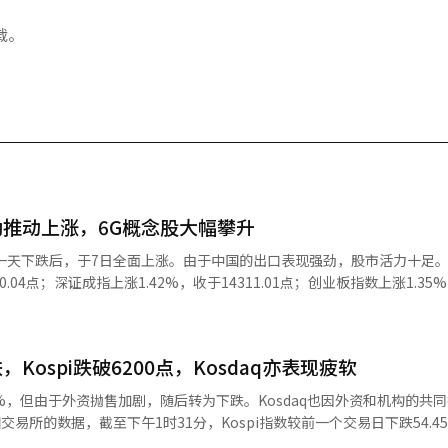
载。
推动上涨，6G概念股大幅攀升
0.04点；深证成指上涨1.42%，收于14311.01点；创业板指数上涨1.35
.2%。中国7月份的贸易顺差为1125亿美元。 7月份中国出口的增长主要
硬件和高科技产品的需求增加。此外，面对美国即将加征的关税，中国制
ospi跌破6200点，Kosdaq亦表现疲软
出口增速。海关总署表示：“完善的供应链和强大的创新能力为中国贸易
%，但由于外资抛售加剧，随后转为下跌。Kosdaq也因外资和机构的共
具备全球竞争优势的高端制造领域和资源价格上涨的行业将推动中国股市上
凡谷、通宇通讯等股票涨停。英伟达正在寻找中国6G基站公司的合作伙伴
该指数开盘时较前一交易日上涨68.69点（1.09%），报6365.07点，但随后