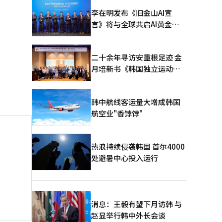
李在明发布《旧金山AI宣
言》将与全球共启AI黄金时
代
二十余年寻访安重根足迹 金
月培新书《韩国独立运动圣
地：向旅顺口追问历史》出
版
韩中航线客运量大增成韩国
航空业"香饽饽"
热浪持续侵袭韩国 首尔4000
处避暑中心投入运行
消息：王毅有望下月访韩 与
赵显举行韩中外长会谈