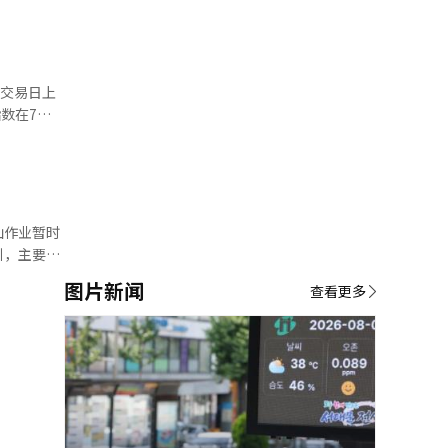
能的无线接
32%）、
涨。此外，
K海力士
一交易日上
能（AI）系
62点，但
动股市上
上涨
9.13
、彩虹机器人
场上，个人投
跌。※ 本
票普遍上
.25%）、
山作业暂时
生命
引，主要原
该指数开盘
剧上升，基
图片新闻
元和175
查看更多
5到7倍。
技
按照‘贵金
股票上涨。相
明年上半
跌。 与此同
技股为主的
S第二季度营
下跌。尤其
 ENM第
对依赖价格
动
提升了未