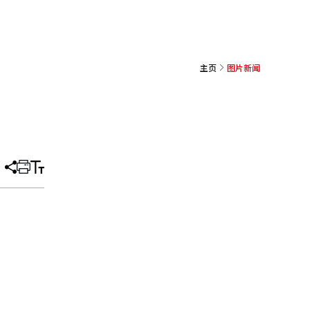
主页
图片新闻
分
打
调
享
印
整
文
大
章
小