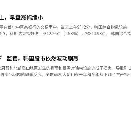
芯片和技术生态系统，帮助中国合作伙伴制造6G AI-RAN（基于人工智
（上涨1.19%）、三星电机（上涨4.31%）、LG能源解决方案（上涨2.
销售规模达到997亿美元，是2024年的两倍，这推动了生物股的整体上
上，早盘涨幅缩小
KB金融（上涨1.57%）和汉华航空航天（上涨2.85%）均上涨。相反，S
经营业绩预期，也对市场产生了积极影响。 与此同时，中国人民银行公
现代汽车（下跌1.69%）则出现下跌。 同一时间，Kosdaq指数较前一个
示在首尔中区某银行的交易室中。当天上午9时2分，韩国综合指数较前
04元，较前一日上涨0.0009元，人民币贬值0.01%。※ 本报道经人工智
，报785.66点。该指数开盘时较前一交易日上涨5.95点（0.74%），报807.
点，科斯达克指数也上涨12.26点（1.53%），报813.93点。 韩国综合指数在7日
涨幅有所缩小。受纽约股市涨跌不一的影响，外资和机构的买入力量持续推
。阿尔特基因（上涨0.17%）、EcoPro BM（上涨0.39%）、HLB（
午9时17分，韩国综合指数较前一交易日上涨42.75点（0.68%），报633
84%）和Peptron（上涨1.01%）均上涨。相反，EcoPro（下跌0.60%）
8.69点（1.09%），报6365.07点，随后涨幅有所减少。 在证券市
4.95%）、利诺工业（下跌2.09%）和元益IPS（下跌5.08%）则出现下
杆’监管，韩国股市依然波动剧烈
和机构分别净买入2838亿韩元和15亿韩元。 韩国综合指数市值前列的股
与编辑。
士（0.20%）、SK广场（0.72%）、三星电机（2.20%）、现代汽车（0
元。上周智利北部高山地区发生的暴雨和暴雪对输电设施造成了损害，导致矿
B金融（0.12%）等均有所上涨。相反，三星生物制药（-0.20%）和三星
对气候变化问题的敏感反应。全球前20大矿山在去年和今年都下调了生产指
时间，科斯达克指数较前一交易日上涨7.35点（0.92%），报809.02点。
相反，需求正在快速增长。随着人工智能（AI）产业化的开始，电力需求急
74%），报807.62点。 在科斯达克市场上，个人和机构分别净买入243亿韩
化输电损失，超高压输电设备的投资正在扩大，这需要的铜量是普通电网的
元。 科斯达克市值前列的股票表现不一。阿尔特基（0.17%）、生态科
今年内铜价将突破每吨1.6万美元。理论上，当流动性出现时，商品价格将
2%）、HLB（1.85%）、ABLBio（1.08%）、佩普特龙（2.02%）等
的顺序上涨，基于流动性提前反映（对冲）的黄金来看，有色金属板块在
工程（-0.22%）、利诺工业（-0.15%）、元益IPS（-2.05%）等则下
韩国投资证券第二季度营业利润为
，道琼斯工业平均指数下跌0.85%，标准普尔500指数下跌0.18%，以科
2.4% ▷EL&F第二季度营业利润为208亿韩元……实现扭亏为盈 ▷元益IP
别股票中，闪迪（-6.81%）和西部数据（-13.03%）在发布业绩后大幅
.6% ▷KT&G第二季度营业利润为4145亿韩元……同比增长18.5% ▷CJ
期，但仍大幅下跌。近期市场对出货量增长的重视程度超过了业绩，导致
长16.9% ▷LG U+第二季度营业利润为3445亿韩元……增长13.1% ◆基金
，美光一度在盘中下跌超过7%，但由于谷歌发行250亿美元的公司债券，