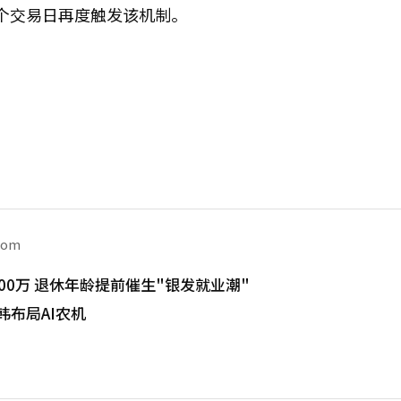
隔3个交易日再度触发该机制。
com
00万 退休年龄提前催生"银发就业潮"
韩布局AI农机