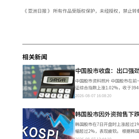
《 亚洲日报 》 所有作品受版权保护，未经授权，禁止转
相关新闻
中国股市收盘：出口强劲
中国股市资料照片 中国股市在前一天下跌后，于7日全面上涨。由于中国的出口表现强劲，股市活力十足。当天，上
证综合指数上涨1.02%，收于394
3563.12点，均以上涨收盘。 中国海关总署于7日公布，7月份出口额达到3978亿美元，同比增长23.9%。虽然低于6
2026-08-07 16:08:20
月份的27%增速，但超过了路透社预测的22
得益于全球对人工智能数据中心
韩国股市因外资抛售下跌，K
对美出口的步伐，进一步提升了
提供了基础。” 方正证券在当天的报告中指出：“中国股市的走势并不完全受外部流动性的变化影响，政策方向和基
韩国股市在7日开盘时上涨超过1
本面才是关键因素。”他们认为，
幅超过2%，表现疲软。 根据韩国交易所的数据，截至下午1时31分，Kospi指数较前一个交易日下跌54.45点
天，6G相关股票表现突出，武汉
（0.86%），报6241.93点。
2026-08-07 13:44:10