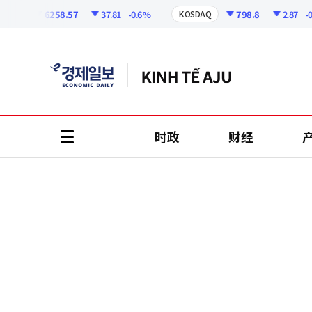
코
인
6258.57
37.81
-0.6%
798.8
2.87
-0.36
I
KOSDAQ
정
보
时政
财经
all
menu