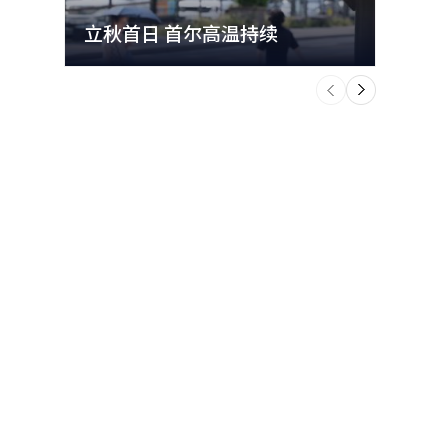
。 未来资
I）系统翻
立秋首日 首尔高温持续
极端
平盘状
益率上升，
个
前
一
下