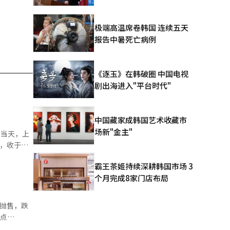
极端高温席卷韩国 连续五天
报告中暑死亡病例
《逐玉》在韩破圈 中国电视
剧出海进入"平台时代"
中国藏家成韩国艺术收藏市
场新"金主"
%，收于
霸王茶姬持续深耕韩国市场 3
个月完成8家门店布局
造商加快了
企业的发展
同抛售，跌
涨。 当
，这一消
转为下跌并