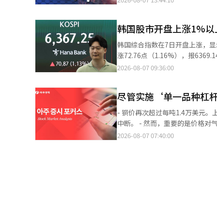
息成为利好。英伟达计划提供GPU
扩大跌幅。 在证券市场上，个人和机构分别净买入446亿韩元和5115亿韩元，而外资则净卖出5419亿韩元。 Kospi
入网）基站并销售到海外市场。 生物科技板块也表现强劲。百普赛斯、瑞康医药等股票涨停。消息称，今年上半年中
市值前列的股票表现不一。三星电子
国制药公司的候选物质许可证海外
韩国股市开盘上涨1%以
三星生物制药（上涨1.19%）、
中国知名生物科技公司百济神州上调了年度
（下跌4.68%）、SK广场（下跌3.25%）和
韩国综合指数在7日开盘上涨，显
布，美元对人民币的中间价为6.79
交易日下跌16.01点（2.00%）
涨72.76点（1.16%），报6369.14
统翻译与编辑。
随后转为下跌。 在Kosdaq市场上，外资和机构分别净卖出2267亿韩元和1532亿韩元，个人则净买入3705亿韩元。
早盘开盘时上涨超过1%，随后
2026-08-07 09:36:00
Kosdaq市值前列的股票表现也不一
涨。 根据韩国交易所的数据，截至上
2.56%）、ABL Bio（上涨0.
点。该指数开盘时较前一交易日上涨6
（下跌7.56%）、周成工程（下跌
尽管实施‘单一品种杠
资者净卖出2598亿韩元，而外资
报道经人工智能（AI）系统翻译
涨。三星电子（0.87%）、SK海力
- 铜价再次超过每吨1.4万美
LG能源解决方案（1.45%）、K
中断。 - 然而，重要的是价格
（-0.87%）则出现下跌。 同一
因是矿山老化和品位问题。 - 
2026-08-07 07:40:00
时较前一交易日上涨5.95点（0.
础设施建设迅速推进。为了最小
亿韩元，而外资则净卖出412亿韩
- 如果流动性进一步反映，预计
（3.35%）、生态科技比姆（3.1
属→有色金属→能源→农产品’
反，彩虹机器人（-3.78%）、周成
年，铜在明年第一季度都有可能进一步上涨。 ◆市场收盘后（6日）主要公告 ▷
时，纽约证券交易所（NYSE）中
1.2102万亿韩元……同比增长9
纳斯达克指数下跌0.06%。 在个
业利润为184亿韩元……同比下降49
是西部数据尽管业绩超出市场预
二季度营业利润为334亿韩元……同比增
上涨的销售增长反应不佳。 因此