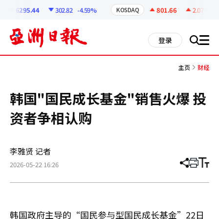
코
인
6295.44
302.82
-4.59%
801.66
2.07
+0.2
KOSDAQ
정
보
all
登录
搜
men
索
主页
财经
韩国"国民成长基金"销售火爆 投
资者争相认购
李雅贤 记者
2026-05-22 16:26
分
打
调
享
印
整
文
大
章
小
韩国政府主导的“国民参与型国民成长基金”22日