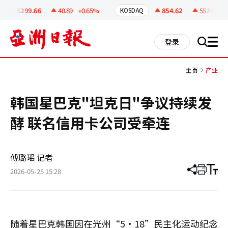
코
인
6299.66
40.89
+0.65%
854.62
55.81
+6.
KOSDAQ
정
보
all
登录
搜
men
索
主页
产业
韩国星巴克"坦克日"争议持续发
酵 联名信用卡公司受牵连
傅璐瑶 记者
2026-05-25 15:28
分
打
调
享
印
整
文
大
章
小
随着星巴克韩国因在光州“5·18”民主化运动纪念