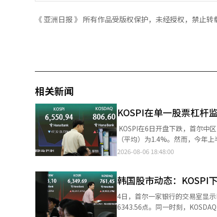
《 亚洲日报 》 所有作品受版权保护，未经授权，禁止转
相关新闻
KOSPI在单一股票杠杆
​​​​ KOSPI在6日开盘下跌，首尔中区一家银行
（平均）为1.4%。然而，今年
着急剧上涨和急剧下跌的日子相
2026-08-06 18:48:00
然而，自上月30日实施基本保证
动幅度低于3%的日子仅有两天。究竟是“
韩国股市动态：KOSPI下
国家中“最差” 6日金融投资行业
年年均水平（1.4%）的两倍。这
4日，首尔一家银行的交易室显示KO
从去年的1.3%上升至今年上半年的
6343.56点。同一时刻，KOSDA
性从1.2%降至0.9%。 → 按月波动性来看，情况更为严重。去年3月和6月KOSPI的波动性分别为4.8%和4.7%。在7