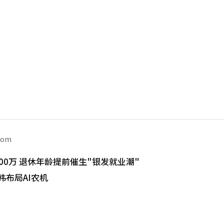
com
00万 退休年龄提前催生"银发就业潮"
韩布局AI农机