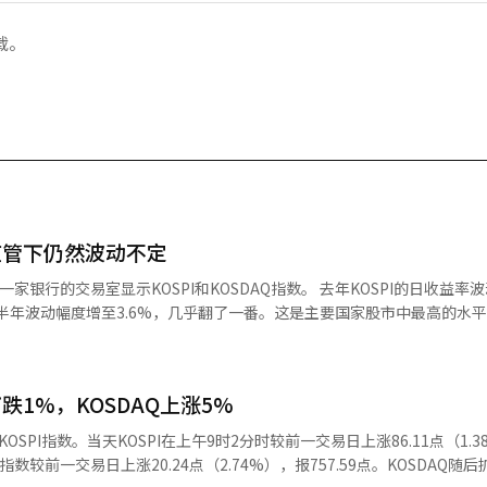
载。
监管下仍然波动不定
的交易室显示KOSPI和KOSDAQ指数。 去年KOSPI的日收益率波动幅度
上半年波动幅度增至3.6%，几乎翻了一番。这是主要国家股市中最高的水
对较多。单一股票杠杆（以下简称“单杠”）被认为是导致波动性加大的
金上调等“单杠”监管以来，KOSPI并没有显现出平静的迹象。自监管实
单杠”加剧了KOSPI的波动性，还是还有其他因素？ KOSPI波动性在主要
跌1%，KOSDAQ上涨5%
和资本市场研究院的数据显示，今年上半年KOSPI的日收益率波动性为3.
是资本市场研究院分析的36个国家股市中最高的水平。日本股市（TOPI
SPI指数。当天KOSPI在上午9时2分时较前一交易日上涨86.11点（1.3
1.5%，而台湾加权指数则从1.5%小幅上升至1.8%。甚至美国S&P50
Q指数较前一交易日上涨20.24点（2.74%），报757.59点。KOSDAQ随