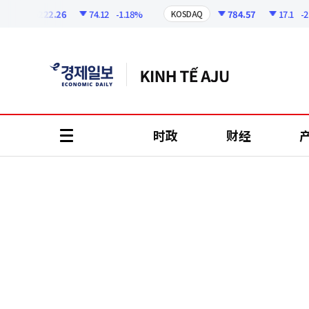
코
인
6222.26
74.12
-1.18%
784.57
17.1
-2.13
KOSDAQ
정
보
时政
财经
all
menu