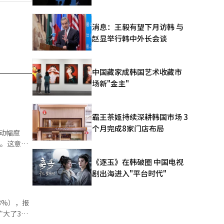
消息：王毅有望下月访韩 与
赵显举行韩中外长会谈
中国藏家成韩国艺术收藏市
场新"金主"
霸王茶姬持续深耕韩国市场 3
个月完成8家门店布局
平。这意味
主要原因。
《逐玉》在韩破圈 中国电视
施以来，波
剧出海进入"平台时代"
6%，是去
X）波动性
8%），报
0指数的波动
后扩大了3%