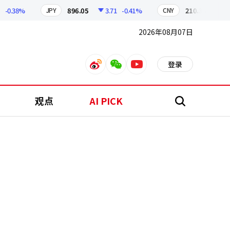
.38%
896.05
3.71
-0.41%
210.36
0.6
-
JPY
CNY
2026年08月07日
登录
weibo
weixin
youtube
观点
AI PICK
搜
索