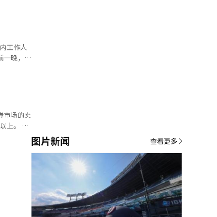
和7月31
，但在交易中
情况发生了
易额首次跌
室内工作人
（下跌
票市场波动
跌
8.41
性的原因。
0.04点
基准为
股在盘中成
等外部因素
也源于三星
中，云计算
券市场的卖
投资者的买
上。 根
股市以半导
78.75点
图片新闻
.33%）、
查看更多
不确定性才
24次卖
74%）、
和机构投资
半导体等不
spi将
车
这一点是积
生物制药
来，