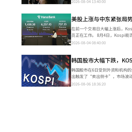
的涨幅。 KOSPI在4日的交易中出现1%的下跌趋势。相反，受生物股强劲表现的推动，KOSDAQ上涨超过5%，并触
2026-08-04 13:40:00
月，KOSPI在一个月内出现4%以
发了买入侧停机制，显示出两市走势的分歧。 根据韩国交易所的数据，截至下午1时20
日（上涨17.91%）等历史性的剧烈波动发生在此期间。 在最糟糕
79.49点（1.27%），报6177
杠”监管。然而，效果并不明显。
美股上涨与中东紧张局势
一度转为下跌。 从投资者来看，外国投资者和机构分别净卖出3860亿韩元和8575亿韩元，导致指数下滑。个人投资
四次。当天（6日），KOSPI收盘下
者则独自净买入1.1279万亿韩元。 市值较大的股票表现各异。韩华航空航天（上涨9.58%）、三星生物制药
在前一个交易日大幅上涨后，Kos
破1万亿韩元，但KOSPI的波动性依然没有得到平息。 三星电子和SK
3.09%）、LG能源解决方案（
员正在工作。 8月4日，Kospi能否在美国股市上涨和中东紧张局势缓解的预期下继续反弹，备受关注。 在前一晚，纽
动的真正原因是否是“单杠”提
3.76%）、SK海力士（下跌3.
约股市三大指数全线收涨。8月3日（
2026-08-04 08:40:00
性上升的背景研究”报告中指出
1.07%）、KB金融（下跌0.65%）等股票则下跌。 基于对市场的分析，K
点，创下历史新高。标准普尔500指数
该报告指出，去年初三星电子和SK
KOSPI预计将受到上个月暴跌
（2.13%），收于25913.90点。 美国总统唐纳德·特朗普决定暂缓对伊朗的进一步空袭，市场对中东军事紧张局势
59%）。由于这两只股票占据
功反弹的推动，表现出强劲的走势。” 同一时刻，KOSDAQ指数较前一交易日上涨38.29点（5.19%
韩国股市大幅下跌，KOSP
缓解的预期提升了投资者的信心。 尤其是半导体等科技股的强劲表现推动了股市上涨。Meta上涨6.02%，Alphab
出现时，这两家公司便会受到影响
点。 当天该指数开盘时较前一交易日上涨10.84点（1.47%），报748.19点，随后涨幅扩大。上午10时47分，买入侧
上涨4.88%，微软上涨4.93
电子和SK海力士分别下跌6.30%和10.37%。 其他专家也提出了类似的分析。DB
韩国股市在6日受到外资和机构的大
停机制再次被触发，这是连续第三个交易日触发该机制。 在KOSDA
业务（AWS）收入超出市场预期，证明了
的剧烈波动并不是因为杠杆产品
出触发了“卖出侧卡”，市场波动性
的上涨。个人和外国投资者分别净卖出1944亿韩元和2
英分析称：“软件通过人工智能
入力量减弱，导致供需变薄。” 新英证券研究中心的金学均也表示：“（单一股票杠杆）交易金额减少确实有监管效
据韩国交易所的数据，KOSPI指数较
2026-08-06 18:36:20
14.51%）、佩普特龙（上涨9.8
体股为中心出现反弹。 根据8月3日韩国交易所的数据，Kospi收于6257.45点，较前一个交易日下跌338.00点
果，但波动性本身并不仅仅是由
开盘，随后跌幅扩大。上午10时
主成工程（上涨5.09%）、生态科
（5.12%）。在证券市场上，个
是本质原因，而单一股票杠杆只
出侧卡。 在证券市场上，外资和机构分别净卖出3兆3271亿韩元和1220亿韩元。相反，个人投资者则净买入3兆3390
元益IPS（上涨0.75%）等股
者分别净卖出2.8429万亿韩元和1.9477万亿韩元，导致
确定性，是导致股价波动的根本原
亿韩元，吸纳了这些卖出量。 在市值前列的股票中，SK海力士（-10.07%）、SK广场（-13.14%）的跌幅较大。此
日急跌的超卖认知影响。”他预测
外，三星电机（-8.92%）、三星
呈现强劲走势。他还指出：“尽
（-1.36%）等也以跌势收盘。
极的。”※ 本报道经人工智能（
（1.27%）、KB金融（0.29%）则以上涨收盘。 KOSDAQ指数较前一交易日上涨
点。当天，指数以797.44点开盘