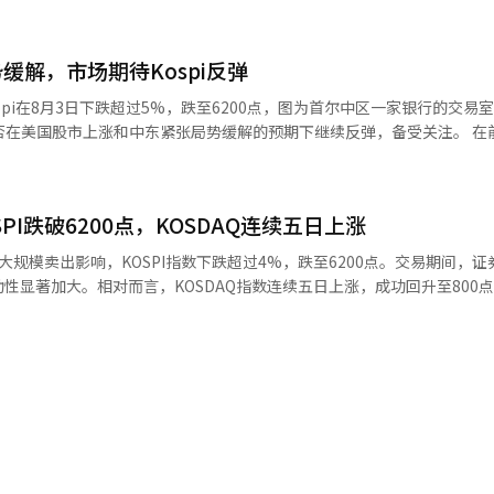
上的急剧下跌或上涨的日子达到了15个交易日。7月18日（下跌10.84%）
分，KOSPI较前一交易日下跌
的波动行情下，政府于上月30日提前实施了“单
.96点。该指数开盘时较前一交易日上涨93.93点（1.50%），报6351.38点
自7月30日以来的6个交易日中，指数出现4%以上的急剧下跌或上涨的
缓解，市场期待Kospi反弹
跌301.88点（-4.58%），报6296.38。前一天“单杠”16个产品的交
（上涨
pi在8月3日下跌超过5%，跌至6200点，图为首尔中区一家银行的交易
海力士的“独木桥”问题？ 市场上对导致股市波
上涨1.74%）等股票上涨。相对而言，三星生命（下跌5.91%）、三星电子
出了质疑。资本市场研究院的高级研究员金俊锡和张根赫在一份关于“股
64%）、三星电机（下跌2.79%）、现代汽车（下跌2.42%）、SK广场（下
当地时间），道琼斯工业平均指数上涨693.38点（1.32%），收于5337
，过度依赖三星电子和SK海力士等两大股票的“独木桥”股市结构是波动
iwoom证券的研究员韩志英表示：“今天
上涨110.78点（1.48%），收于7600.50点，纳斯达克综合指数上涨54
海力士的市值占比为23%，而到6月底已飙升至55%（以KOSPI200为
及前一日急跌的超卖认知持续影响，加之油价和利率下跌，以及美国半导体
了指数的一半以上，因此当全球内存半导体行业的不确定性或美中技术冲突
），报775.64
I跌破6200点，KOSDAQ连续五日上涨
et
，进而导致KOSPI整体的暴跌，形成恶性循环。当天KOSPI的急剧下跌
%。亚马逊则上涨4.58%，创下历史新高。该公司在上周发布的第二季度财报
证券研究中心的李炳建表示：“指数
规模卖出影响，KOSPI指数下跌超过4%，跌至6200点。交易期间，证
Q市场上，机构净买入4421亿韩元，推动了指数
人工智能需求的增长，市值首次突破3万亿美元。 韩国证券公司研究员韩志
，而是因为美国大型科技公司抛售获利等外部不利因素出现时，过去个人
显著加大。相对而言，KOSDAQ指数连续五日上涨，成功回升至800点以
393亿韩元。 市值较大的股票普遍上涨。艾比尔生物（上涨
实现盈利的证据将对国内股市形成利好。”因此，市场普遍期待当天国内
前一交易日下跌301.88点（4.58%），收于6296.38点。当天，指数以64
7%）、HLB（上涨9.71%）、阿尔特基（上涨9.45%）、生态科技（上涨6
于单一股票杠杆造成的。”他指出：“国内外因素和股价大幅上涨带来的
18分，卖出侧卡（程序交易卖出报价效力暂停）被触发，这是今年以来的第
技锂电（上涨4.55%）、利诺工业（上涨2.44%）、彩虹机器人（上涨1.
人投资者净买入4.6531万亿韩元，创下历史最大规模的低价买入，但外国
是稍微放大了这一点。”他分析称：“未来大型科技公司是否会继续购买
票均表现良好。※ 本报道经人工智能（AI）系统翻译与编辑。
指数下跌。 一位研究员表示：“近期Kospi受到7月暴跌和前
因。”※ 本报道经人工智能（AI）系统翻译与编辑。
，受特朗普TACO政策、油价和利率下跌以及美国半导体股反弹的推动，Ko
电子（-6.50%）、三星物产（-4.17%）、三星生命（-3.57%）、现代汽
管日收益率波动较大，但在盈利动能减缓的情况下，市场正在走出困境，
相对而言，韩华航空航天（3.97%）、LG能源解决方案（2.24%）、三星
AI）系统翻译与编辑。
2.08点（0.26%），收于801.67
，随后转为上涨并突破800点，期间最高曾达到813.54点。自上月31日以