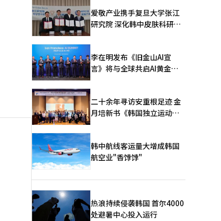
爱敬产业携手复旦大学张江
研究院 深化韩中皮肤科研合
作
李在明发布《旧金山AI宣
言》将与全球共启AI黄金时
代
二十余年寻访安重根足迹 金
月培新书《韩国独立运动圣
地：向旅顺口追问历史》出
版
韩中航线客运量大增成韩国
航空业"香饽饽"
热浪持续侵袭韩国 首尔4000
处避暑中心投入运行