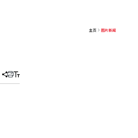
主页
图片新闻
分
打
调
享
印
整
文
大
章
小