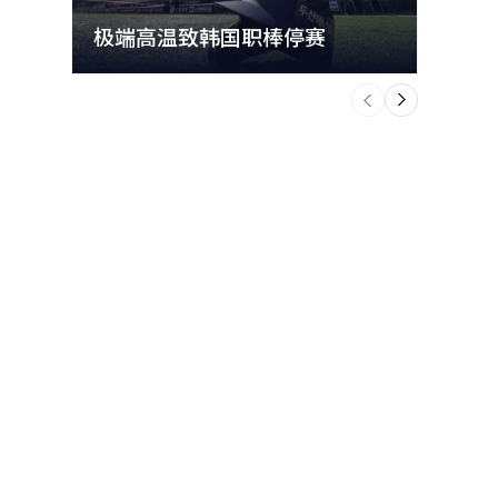
极端高温致韩国职棒停赛
首尔
）、彩虹机器
个
前
一
。”他分析
下