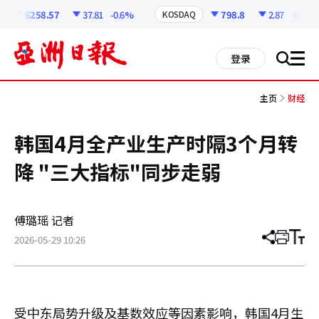
코
인
6258.57
37.81
-0.6%
798.8
2.87
-0.36%
KOSDAQ
정
보
all
登录
搜
men
索
主页
财经
韩国4月全产业生产时隔3个月转
降 "三大指标"同步走弱
傅璐瑶 记者
2026-05-29 10:26
分
打
调
享
印
整
文
大
章
小
受中东局势升级及基数效应等因素影响，韩国4月生