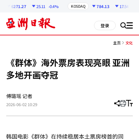
코
인
6271.27
25.11
-0.4%
784.13
17.54
-2.19
KOSDAQ
정
보
all
登录
搜
men
索
主页
文化
《群体》海外票房表现亮眼 亚洲
多地开画夺冠
傅璐瑶 记者
2026-06-02 10:29
分
打
调
享
印
整
文
大
章
小
韩国电影《群体》在持续稳居本土票房榜首的同