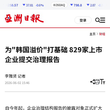
코
인
6258.57
37.81
-0.6%
798.8
2.87
-0.36%
KOSDAQ
정
보
all
登录
搜
men
索
主页
财经
为"韩国溢价"打基础 829家上市
企业提交治理报告
李雅贤 记者
2026-06-02 15:46
分
打
调
享
印
整
文
大
章
小
自今年起，企业治理结构报告的披露对象正式扩大