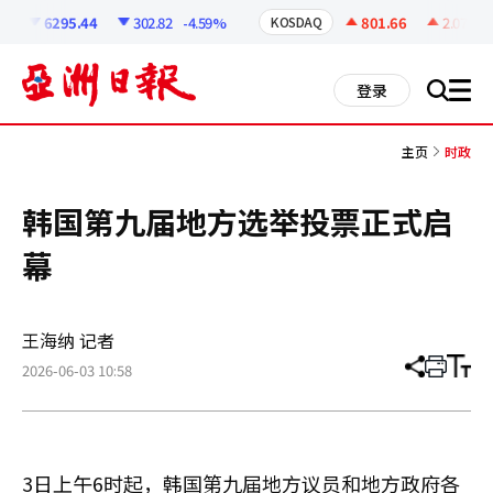
코
인
6295.44
302.82
-4.59%
801.66
2.07
+0.
KOSDAQ
정
보
all
登录
搜
men
索
主页
时政
韩国第九届地方选举投票正式启
幕
王海纳 记者
2026-06-03 10:58
分
打
调
享
印
整
文
大
章
小
3日上午6时起，韩国第九届地方议员和地方政府各