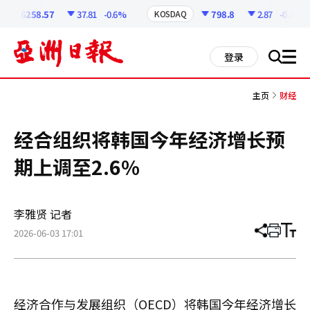
코
인
6258.57
37.81
-0.6%
798.8
2.87
-0.36%
KOSDAQ
정
보
all
登录
搜
men
索
主页
财经
经合组织将韩国今年经济增长预
期上调至2.6%
李雅贤 记者
2026-06-03 17:01
分
打
调
享
印
整
文
大
章
小
经济合作与发展组织（OECD）将韩国今年经济增长