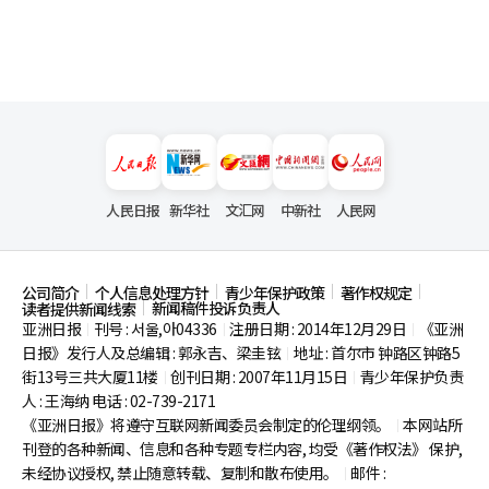
人民日报
新华社
文汇网
中新社
人民网
公司简介
个人信息处理方针
青少年保护政策
著作权规定
新闻稿件投诉负责人
读者提供新闻线索
亚洲日报
刊号 : 서울,아04336
注册日期 : 2014年12月29日
《亚洲
|
|
|
日报》发行人及总编辑 : 郭永吉、梁圭铉
地址 : 首尔市
钟路区钟路5
|
街13号三共大厦11楼
创刊日期 : 2007年11月15日
青少年保护负责
|
|
人 : 王海纳 电话 : 02-739-2171
《亚洲日报》将遵守互联网新闻委员会制定的伦理纲领。
本网站所
|
刊登的各种新闻、信息和各种专题专栏内容, 均受《著作权法》
保护,
未经协议授权, 禁止随意转载、复制和散布使用。
邮件 :
|