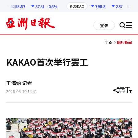
코
인
6258.57
37.81
-0.6%
798.8
2.87
-0.36%
KOSDAQ
정
보
all
登录
搜
men
索
主页
图片新闻
KAKAO首次举行罢工
王海纳 记者
2026-06-10 14:41
分
打
调
享
印
整
文
大
章
小