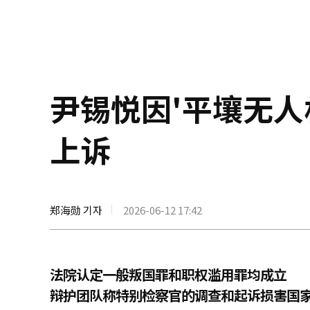
尹锡悦因'平壤无人
上诉
郑海勋 기자
2026-06-12 17:42
法院认定一般叛国罪和职权滥用罪均成立
辩护团队称特别检察官的调查和起诉损害国