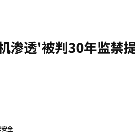
机渗透'被判30年监禁
家安全