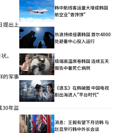
韩中航线客运量大增成韩国
航空业"香饽饽"
日提出上
热浪持续侵袭韩国 首尔4000
处避暑中心投入运行
诉状。
极端高温席卷韩国 连续五天
报告中暑死亡病例
鲜的军事
《逐玉》在韩破圈 中国电视
剧出海进入"平台时代"
30年监
消息：王毅有望下月访韩 与
赵显举行韩中外长会谈