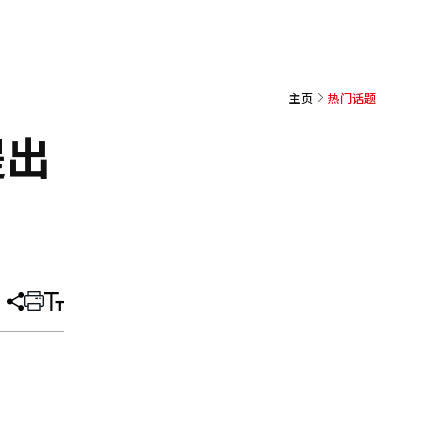
主页
热门话题
提出
分
打
调
享
印
整
文
大
章
小