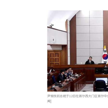
尹锡悦前总统于12日在首尔西大门区首尔中
闻]