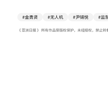
#金勇贤
#无人机
#尹锡悦
#监
《 亚洲日报 》 所有作品受版权保护，未经授权，禁止转