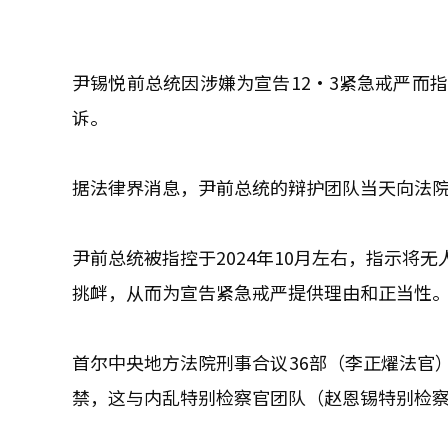
尹锡悦前总统因涉嫌为宣告12·3紧急戒严而
诉。
据法律界消息，尹前总统的辩护团队当天向法
尹前总统被指控于2024年10月左右，指示将
挑衅，从而为宣告紧急戒严提供理由和正当性
首尔中央地方法院刑事合议36部（李正燿法官
禁，这与内乱特别检察官团队（赵恩锡特别检