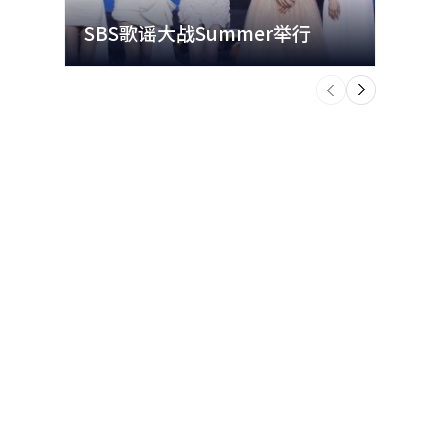
SBS歌谣大战Summer举行
玩水
个
前
一
下