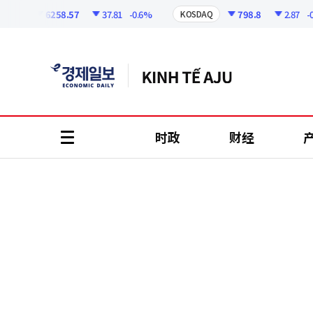
코
인
6258.57
37.81
-0.6%
798.8
2.87
-0.36
I
KOSDAQ
정
보
时政
财经
all
menu