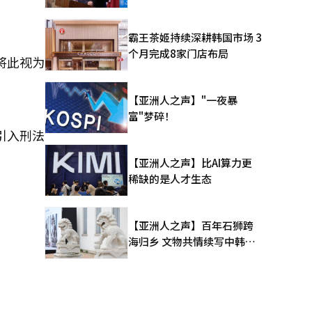
霸王茶姬持续深耕韩国市场 3
个月完成8家门店布局
将此视为
【亚洲人之声】"一夜暴
富"梦碎！
引入刑法
【亚洲人之声】比AI算力更
稀缺的是人才生态
【亚洲人之声】百年石狮跨
海归乡 文物共情续写中韩人
文新篇