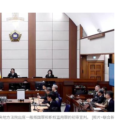
央地方法院出席一般叛国罪和职权滥用罪的初审宣判。 [照片=联合新