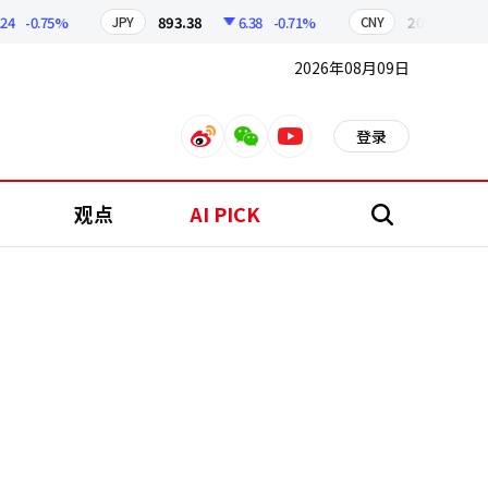
-0.75%
893.38
6.38
-0.71%
209.17
1.79
JPY
CNY
2026年08月09日
登录
weibo
weixin
youtube
观点
AI PICK
搜
索