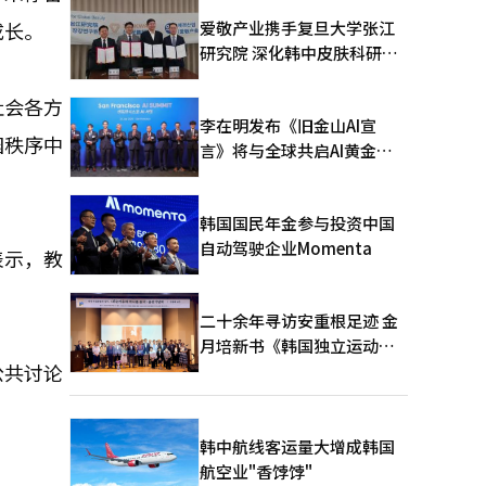
爱敬产业携手复旦大学张江
成长。
研究院 深化韩中皮肤科研合
作
社会各方
李在明发布《旧金山AI宣
园秩序中
言》将与全球共启AI黄金时
代
韩国国民年金参与投资中国
自动驾驶企业Momenta
表示，教
二十余年寻访安重根足迹 金
月培新书《韩国独立运动圣
公共讨论
地：向旅顺口追问历史》出
版
韩中航线客运量大增成韩国
航空业"香饽饽"