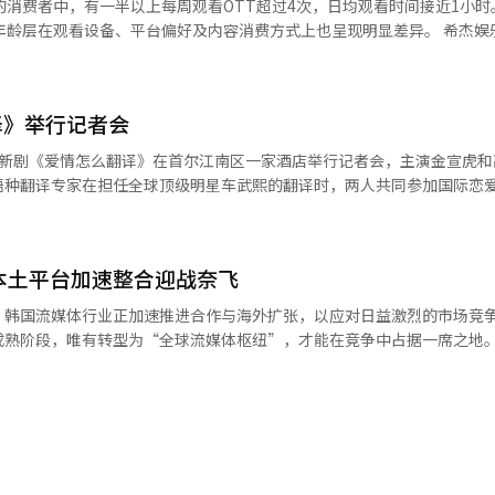
的消费者中，有一半以上每周观看OTT超过4次，日均观看时间接近1小时
力不断扩大，OTT正成为连接消费品、旅游、美妆等产业的重要营销渠道。 
层在观看设备、平台偏好及内容消费方式上也呈现明显差异。 希杰娱乐（CJ
26 K-Expo France”活动中展示了与韩国食品、旅游及美妆企业的
media于27日发布的《2026数字生活方式报告》显示，在针对使用OTT
o France”奈飞展区。【图片来源 韩
受访者表示每周观看OTT超过4次。其中，40多岁人群占比最高，达60%
45%）和10多岁（32%）。 日均观看时间为59分钟。30多岁和20
译》举行记者会
钟，超过1小时；10多岁、50多岁和40多岁人群则分别为57分钟、57分钟
方面，奈飞（Netflix）稳居首位。30岁以上年
语种翻译专家在担任全球顶级明星车武熙的翻译时，两人共同参加国际恋
10多岁和20多岁人群则分别为82%和84%。第二位大多由TVING占据，
故事。
，多数受访者将“内容丰富多样”列为首要因
用户中，“属于会员福利之一”和“价格合理”成为主要原因。由于Coupang
力方面具有一定优势。 从主要观看内容来看，电影排名第一，仅
本土平台加速整合迎战奈飞
56%）列为最常观看内容，高于电影。在内容选择标准方面，多数用户会
，韩国流媒体行业正加速推进合作与海外扩张，以应对日益激烈的市场竞
索内容”，“话题性·知名度”仅排第三。 另一方面，OTT广告套餐平
阶段，唯有转型为“全球流媒体枢纽”，才能在竞争中占据一席之地。 奈飞近
用户使用率最高，为68%。按平台划分，奈飞广告套餐使用率为54%，TV
至180亿美元，较去年增长约11%，凸显其持续推进“增长模式”的战
35%，Coupang Play为12%，Wavve为5%。 奈飞韩国子公司【图片来源 奈飞韩国】
，公司作为全球娱乐企业仍处于发展初期，内容支出尚未触及峰值。目前全
空间广阔。 截至去年年底，奈飞全球订阅用户总数预计约为
提及，《鱿鱼游戏》等全球爆款剧集的出现，进一步证明了韩国内容的国际吸
向韩国内容投资25亿美元，若整体预算提升至180亿美元，韩国市场的年均