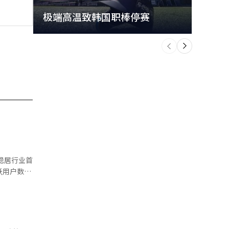
极端高温致韩国职棒停赛
首尔
个
前
一
下
稳居行业首
和6.1%。
g