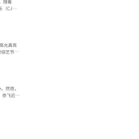
。随着
以奈
合作案例，
平台的成年
；其后依次
和52分
爱综艺节目
但40多岁
会员无需额
参考话题性
争。然而，
日
ING为
略意图。奈
球仅40%
引力。奈
投资额或将