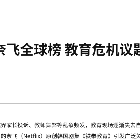
奈飞全球榜 教育危机议
越界家长投诉、教师舞弊等乱象频发，教育现场逐渐失去
奈飞（Netflix）原创韩国剧集《铁拳教育》引发广泛