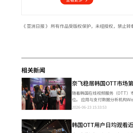
《 亚洲日报 》 所有作品受版权保护，未经授权，禁止转
相关新闻
奈飞稳居韩国OTT市场
随着韩国在线视频服务（OTT）市
位。 应用与支付数据分析机构WiseApp·Retail于23日发布的数据显示，今年5月韩国主要OTT应用月活跃用户数
（MAU）达2209万人，较去年同期的212
2026-06-23 15:33:53
37.8%位居第一，Coupang Pla
Laftel、U+ Mobile TV、Watcha和SP
韩国OTT用户日均观看近
57.7%，显著高于其用户占有率，
Play（6.5%）、Wavve（5.4%）和Disney+（3.3%）。 