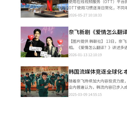
使用在线视频服务（OTT）平台
销领域。业内认为，随着平台影响
OTT使用习惯逐渐日常化，不同年龄
飞为例，公司近期在法国举行的“20
ENM）旗下数字营销企业Mezzo
2026-05-27 10:18:33
并强调其正从内容平台向全球营销合作伙伴转型。 当地观众体验“2026 K-Exp
男女进行的问卷调查中，50%的
联社】
为30多岁（54%）、50多岁（47%）、20多岁（
奈飞新剧《爱情怎么翻
多岁人群分别达到65分钟和63分
钟。 在观看设备方面，智能手机仍是最主要的终端设备。不过，40多岁和50多岁人群更倾向于通过电视观看OTT内
【图片提供 韩联社】 13日，奈飞新剧《爱情怎么翻译》在首尔江南区一家酒店举行记者会，主演金宣虎和高允真亮
容；10多岁用户则以平板电脑为主要设备，占比达37%。 平台使用率
相。《爱情怎么翻译？》讲述多
龄层中，奈飞使用率均超过90%，
并在全球旅行中展开意外恋情的
2026-01-13 12:10:19
人群中，Coupang Play以42%的占比位列第二。 对于选择平台的原因
素。不过，Coupang Play
外支付订阅费用即可观看相关内容，因此在价格竞争
韩国流媒体竞逐全球化 
30多岁人群将“韩国电视剧”（
随着奈飞持续加大内容投资力度
与知名度，但10多岁人群更倾向于“自行搜
业内普遍认为，韩流内容已步入成熟
均使用率达到65%，其中50多岁
宣布，今年将把内容投资预算提升
2025-03-09 14:55:15
飞首席财务官斯宾塞·纽曼表示
的联网家庭订阅奈飞，仅占其潜在市场的6%，未来增长
3.016亿。斯宾塞·纽曼特别
飞计划在2023年至2026年间
增至11.5亿美元。 面对奈飞的强势扩张，韩国本土流媒体平台TVING和Wavve正加速资源整合，试图突破国内市场饱