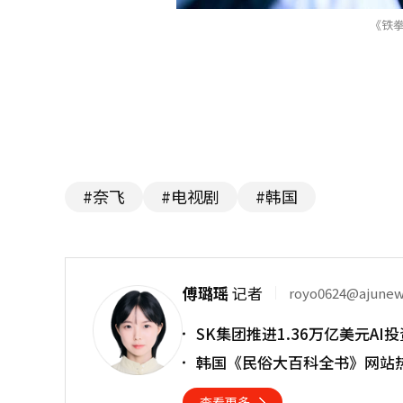
《铁拳
#奈飞
#电视剧
#韩国
傅璐瑶
记者
royo0624@ajune
SK集团推进1.36万亿美元A
韩国《民俗大百科全书》网站热
查看更多