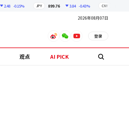
48
-0.15%
899.76
3.84
-0.43%
210.96
JPY
CNY
2026年08月07日
登录
weibo
weixin
youtube
观点
AI PICK
搜
索