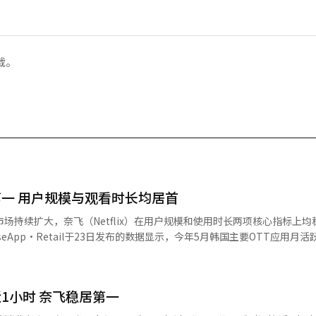
载。
第一 用户规模与观看时长均居首
场持续扩大，奈飞（Netflix）在用户规模和使用时长两项核心指标上均
4万人增长4%，近三年年均增长率为5.7%。 从用户占有率来看，奈飞以
y和TVING分别以24.4%和17.8%位列其后。Disney+和Wavve分别占6.7%
OTV NOW等平台占比均不足3%。 在用户使用时长方面，奈飞占比高达
1小时 奈飞稳居第一
显示出较强的用户黏性。TVING以24.8%位居第二，其后依次为Coupan
与此同时，OTT平台的功能正逐步从内容消费延伸至品牌营