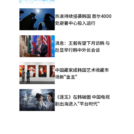
热浪持续侵袭韩国 首尔4000
处避暑中心投入运行
消息：王毅有望下月访韩 与
赵显举行韩中外长会谈
中国藏家成韩国艺术收藏市
场新"金主"
《逐玉》在韩破圈 中国电视
剧出海进入"平台时代"