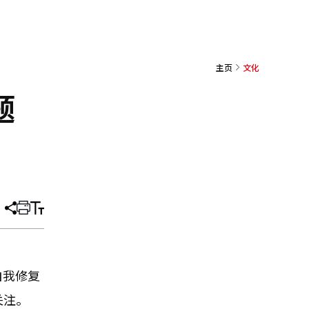
主页
文化
题
分
打
调
享
印
整
文
大
章
小
自我修复
关注。