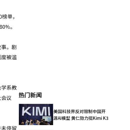
0榜单，
80%。
故事。剧
制度被滥
会学系教
热门新闻
社会议
美国科技界反对限制中国开
源AI模型 黄仁勋力挺Kimi K3
并未停留