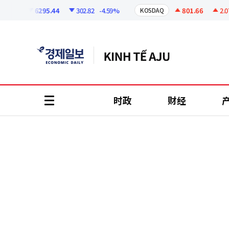
코
인
6295.44
302.82
-4.59%
801.66
2.07
+
I
KOSDAQ
정
보
时政
财经
all
menu