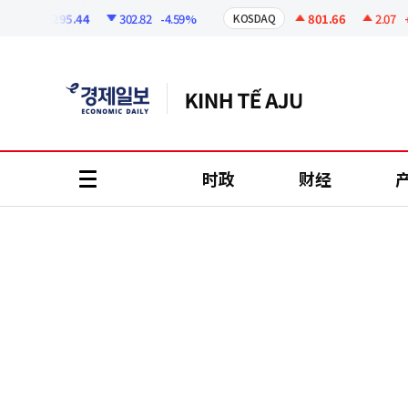
코
인
6295.44
302.82
-4.59%
801.66
2.07
+0.2
KOSDAQ
정
보
时政
财经
all
menu