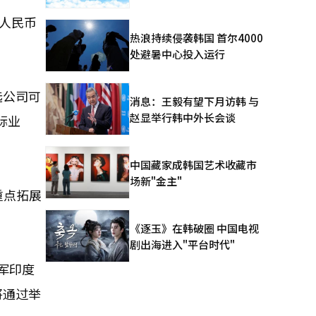
人民币
热浪持续侵袭韩国 首尔4000
处避暑中心投入运行
选公司可
消息：王毅有望下月访韩 与
赵显举行韩中外长会谈
际业
中国藏家成韩国艺术收藏市
场新"金主"
重点拓展
《逐玉》在韩破圈 中国电视
剧出海进入"平台时代"
进军印度
将通过举