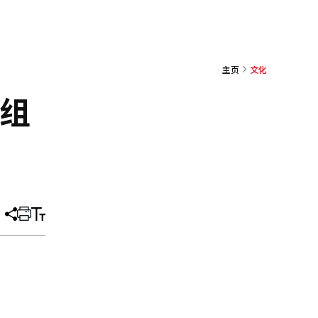
主页
文化
0组
分
打
调
享
印
整
文
大
章
小