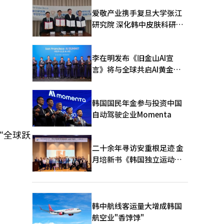
爱敬产业携手复旦大学张江
研究院 深化韩中皮肤科研合
作
李在明发布《旧金山AI宣
言》将与全球共启AI黄金时
代
韩国国民年金参与投资中国
自动驾驶企业Momenta
“全球跃
二十余年寻访安重根足迹 金
月培新书《韩国独立运动圣
地：向旅顺口追问历史》出
版
、
韩中航线客运量大增成韩国
航空业"香饽饽"