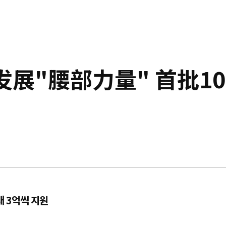
发展"腰部力量" 首批1
대 3억씩 지원