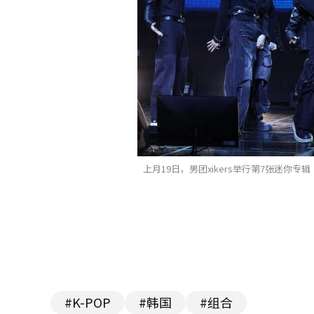
上月19日，男团xikers举行第7张迷你专辑《R
#K-POP
#韩国
#组合