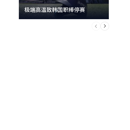
极端高温致韩国职棒停赛
首尔
个
前
一
下