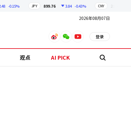
-0.15%
899.76
3.84
-0.43%
210.96
0.04
JPY
CNY
2026年08月07日
登录
weibo
weixin
youtube
观点
AI PICK
搜
索