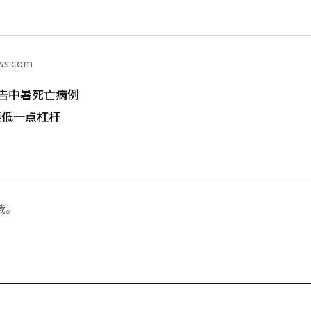
ws.com
告中暑死亡病例
要低一点杠杆
载。