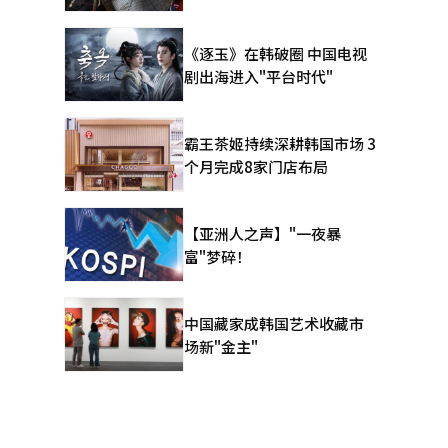
《逐玉》在韩破圈 中国电视
剧出海进入"平台时代"
霸王茶姬持续深耕韩国市场 3
个月完成8家门店布局
【亚洲人之声】"一夜暴
富"梦碎！
中国藏家成韩国艺术收藏市
场新"金主"