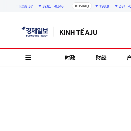
코
인
6258.57
37.81
-0.6%
798.8
2.87
-0.36
KOSDAQ
정
보
时政
财经
all
menu