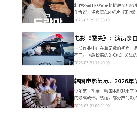
设出现在节目中，表现得像是无
制作公司TEO宣布将扩展至电影发行领域。 TEO于29日表示，已与电影发行公司Waterho
造奇怪的内向人设。作为接受报酬并站在镜头
作协议，将负责A24新片《更戏剧》的发行。 Waterhole Company曾投资和发
元的名字，但根据发帖时间推测，许多人认为他的
限列车篇》、《爆裂鼓手》、《情书》
2026-07-29 16:33:10
言：“评论家您发帖后，该内容
TEO将其内容制作能力扩展至电影发行。双方的
但这种印象恐怕难以消除。如果
了一对即将结婚的情侣在婚礼前互
全面。” 对此，金道勋回复道：“他演技非常出色，我会认真观看他的电视剧。”这证实了他之前的评论确实是针对
电影《霍夫》：演员亲
片由Zendaya和罗伯特·帕丁森主演，被视为A24
郑俊元。 随着争议的持续，节目中与郑俊元同台的哈哈和孔晓振纷纷发声支持郑俊元。 哈哈表示：“我在现场，他
综艺和电影领域的内容交集，这与其近期发
一部作品中存在着无数的视角。
非常可爱、迷人且有趣！他的反
立的TEO，过去推出了《地球麻
不同。《最松熙的B-Cut》关注
道：“录制后他真的很紧张，我
越多种类型和平台的内容。 金泰浩表示：“TEO追求的内容不仅仅是屏幕上的视频，而是大众所经历的每一个有价值
那些比完成的画面更为热烈的“B
2026-07-21 16:40:00
工智能（AI）系统翻译与编辑。
的瞬间。我们希望打破长视频与短视频、
面孔。赵寅成回忆起其他演员的
出ENA综艺《王子与乞丐》，并
门，向外张望的场景。“就像范
划3》等多部内容。※ 本报道经
韩国电影复苏：2026
老师在宇宙飞船坠落时，在类似
觉很好。”（赵寅成）罗洪镇导
今年第一季度，韩国电影迎来了
罗导演笑着回忆起编辑那场景时
的最高成绩。然而，部分热门影
的台词。虽然台词很长，但老师
影院运营基础也在减少。根据电影
2026-07-21 00:04:00
离，就会导致视线转移，无法使
影院的总收入达3180亿韩元，同
植的场景仅仅是一起演出的事实
著。第一季度韩国电影的销售额为23
演出时，就像在看电视一样搞笑
观众人数均为自2020年疫情扩
与他搭档是非常荣幸的经历。”（
数占75.3%。销售额市场份额为