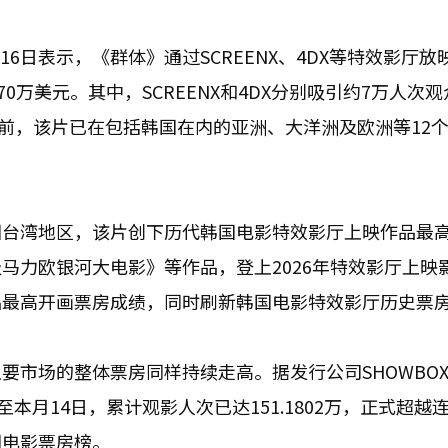
X于16日表示，《群体》通过SCREENX、4DX等特效影厅
0万美元。其中，SCREENX和4DX分别吸引约7万人次观
。目前，该片已在包括韩国在内的亚洲、大洋洲及欧洲等12
国台湾地区，该片创下历代韩国电影特效影厅上映作品最
马力欧银河大电影》等作品，登上2026年特效影厅上映
品最高开画票房成绩，同时刷新韩国电影特效影厅历史票
要市场的整体票房同样持续走高。据发行公司SHOWBO
本月14日，累计观影人次已达151.1802万，正式超越连
国电影票房榜。