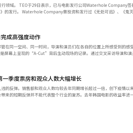
法完成任何任务，尤其是男性艺人中这种情况更为常见。”他表示：“希
le Company签署战略合
前的职业人士，需要具备专业的态度。” 虽然金道勋没有直接提及郑俊
行过《无处可逃》、《鬼灭之刃：无
评论是针对郑俊元的。 随后，一位网友在金道勋的帖子下留
、《分手的决心》、《经纪人》、《共助2》等多部作品。 通过此次合作，
在新闻中广泛传播，导致那位演员被视为‘内向人设的演员’。虽然您已
首个合作项目是《更戏剧》。 《更戏剧》定于9月在国内上映，讲述
有时间，希望您能看看那位演员在其他综艺节目中的表现，单凭一次节目
相坦白隐藏的过去，原本完美的婚礼周却演变成不可预测的混乱的浪漫惊悚
自完成高强度动作
在2026年的期待之作。 TEO计划以《更戏剧》为起点，拓展其在
布的品牌重塑口号“点燃它（SPARK IT）”相呼应。 由金泰浩制作人创
尽管在同一空间、同一时间，导演和演员们在各自的位置上所感受到的感
应是为了让节目更有趣。”孔晓振也在社交媒体上发布了与郑俊元的合影
布世界旅行》、《魔鬼计划》系列、《身体：100》、《好日子》、《沙
的是屏幕上呈现的“A-Cut”背后生动现场的记录。通过交叉采访导演和
没能帮助他，真抱歉。”这表明郑俊元在节目中处于极度紧张的状态。※ 
-Cut”瞬间。<编辑者注>电影《霍夫》剧照除了演员们的动作，现场也
综艺与电影的界限，始终与热爱内容的人们更近一步。” 目前，TEO正在播
场景，特别是林贤植的面孔。在宇宙飞船坠落的情况下，他打开类似保健
计划在年内发布《金莎拉比姆》、《好日子2》、《地球麻布世界旅行4》
石在窗边向外看的场景，有许多好的镜头和集中力的场景。个人喜欢的场
人工智能（AI）系统翻译与编辑。
年第一季度票房和观众人数大幅增长
保健所的地方打开门向外看的脸。我认为那是经验的体现。看似微不足道
演对与林贤植的合作也留下了深刻的印象。饰演海秀叔叔的林贤植需要消
久违的反弹。销售额和观众人数均较去年同期增长超过一倍，创下疫情以
的艰辛。“海秀的叔叔由林贤植老师演出，非常有趣。但我没想到他会记
片带来的短期反弹并不能代表整个行业的复苏。去年韩国电影的收益率进
真的很努力地完成了，我在编辑时差点累死。需要在后面放置提词器，但
振兴委员会发布的《2026年第一季度韩国电影产业结算》报告，今年第
用。不过他表现得很好，付出了很多努力。”（罗洪镇导演）对郑浩妍来
比增长58.7%。总观众人数为3190万人，增长53.2%。韩国电影的增长
就显得特别。他表示，林贤植的存在本身就让场景变得喜剧化。“与林贤
33亿韩元，同比增长117.5%；观众人数为2401万人，增长115.1%
。他的投入感非常强，老师本身就非常有魅力。对我来说，他是传奇般的
散以来的第一季度最高值。韩国电影的市场份额也有所上升，销售额占73.4
郑浩妍）※ 本报道经人工智能（AI）系统翻译与编辑。
2007年以来的最高水平，观众人数市场份额则为2005年以来的最高水平