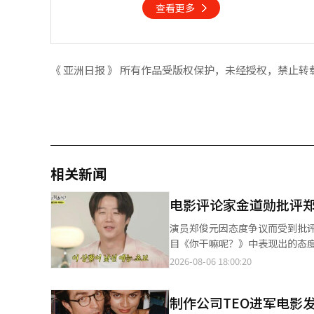
查看更多
《 亚洲日报 》 所有作品受版权保护，未经授权，禁止转
相关新闻
电影评论家金道勋批评
演员郑俊元因态度争议而受到批评，电影评论家金道
目《你干嘛呢？》中表现出的态度引发争议后
户上发布了“Just don’t
2026-08-06 18:00:20
的回应。 郑俊元在8月1日的节目中表现得较为消极，因而引发了态度争议。观众对于他的内向性格和缺乏诚意的表
现展开了激烈讨论。 在节目中，郑俊元坐姿不稳，回答问题时简短，甚至不愿参与即兴表演挑战。与他同台的演员孔
制作公司TEO进军电影
晓振试图缓和气氛，但郑俊元的紧张状态贯穿整个节目。 金道勋在