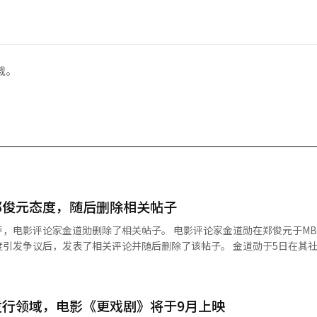
载。
郑俊元态度，随后删除相关帖子
勋删除了相关帖子。 电影评论家金道勋在郑俊元于MBC综艺节
，发表了相关评论并随后删除了该帖子。 金道勋于5日在其社交媒体账
”的文字，并附上了显示其帖子、关注者和粉丝数均为0的截图。这似乎是他对
发行领域，电影《更戏剧》将于9月上映
4日的社交媒体上指出：“最近有些艺人以内向人