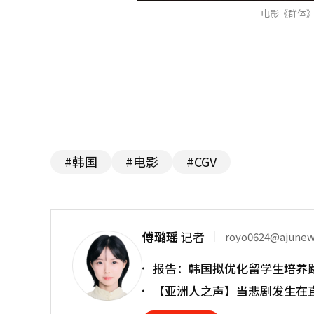
电影《群体》S
#韩国
#电影
#CGV
傅璐瑶
记者
royo0624@ajune
报告：韩国拟优化留学生培养
【亚洲人之声】当悲剧发生在