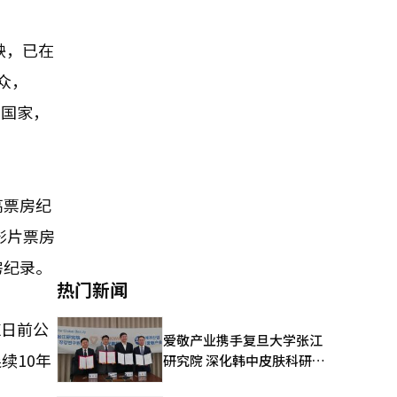
放映，已在
众，
个国家，
高票房纪
影片票房
房纪录。
热门新闻
X日前公
爱敬产业携手复旦大学张江
续10年
研究院 深化韩中皮肤科研合
作