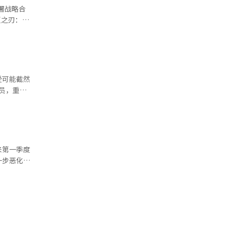
望不要再创
删除帖子，
来判断并不
片。 影
受可能截然
，并写
龙滴》等跨
演员，重构
本报道经人
留下了许多
所的空间的
、《魔鬼计
景是林贤植
，但那种感
化长台词，
来第一季度
不住那么长
一步恶化，
如果稍微偏
一季度全国
说，与林贤
幅度更为显
植老师一起
。销售额和
老师。能够
%，观众人
。部分热门