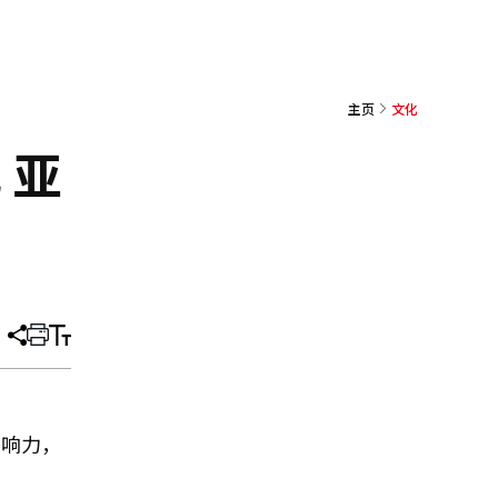
主页
文化
 亚
分
打
调
享
印
整
文
大
章
小
影响力，