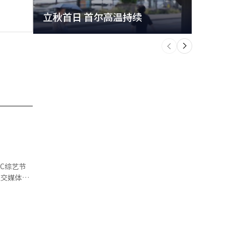
立秋首日 首尔高温持续
极端
个
前
一
下
郑俊元争议