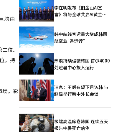
李在明发布《旧金山AI宣
言》将与全球共启AI黄金时
且均由
代
韩中航线客运量大增成韩国
航空业"香饽饽"
第二位。
位，持
热浪持续侵袭韩国 首尔4000
处避暑中心投入运行
消息：王毅有望下月访韩 与
市场。影
赵显举行韩中外长会谈
极端高温席卷韩国 连续五天
报告中暑死亡病例