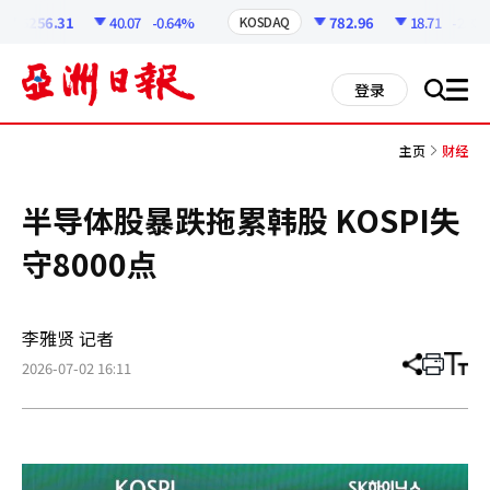
코
인
6256.31
40.07
-0.64%
782.96
18.71
-2.33%
KOSDAQ
정
보
all
登录
搜
men
索
主页
财经
半导体股暴跌拖累韩股 KOSPI失
守8000点
李雅贤 记者
2026-07-02 16:11
分
打
调
享
印
整
文
大
章
小