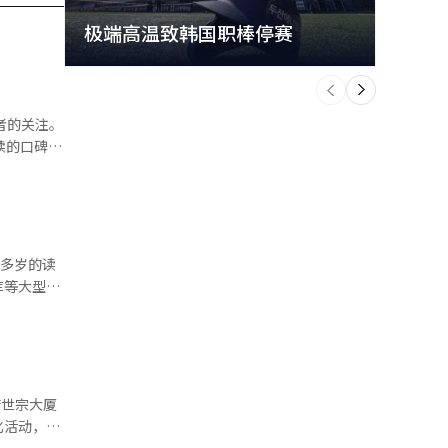
极端高温致韩国职棒停赛
首尔
个
前
一
下
续的口碑效
0多岁的读
的韩江小说
）和20岁以
库
化活动，旨