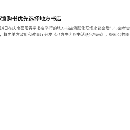
共同出席。 书谈斋的名称是通过内部征集由员工亲自命名，
相聚的空间’。计划处将其从传统的书架中心图书馆转变为员工可以通过
书馆购书优先选择地方书店
的空间，而是与地方共同成长的开放复合文化空间。 开馆仪式的第一部分，
14日在庆南密阳青学书店举行的地方书店活跃化现场座谈会后与与会者合影。
库第二故事’与‘书房艾克’与计划处签署了协议。此举旨在与地方小商
示，将向地方政府和教育厅分发《地方书店购书活跃化指南》，鼓励公共图
谈斋的部分书架将设立‘一间书店角落’，地方
与地方书店或地方
的书籍供应和推荐书籍评论。这一举措旨在摆脱大型流通网络或畅销书中
合同），无论金额大小。此外，书籍采购合同可以分多次下单，招标时也
希望通过此举拓宽
，来自地方的小说家金怡雪以‘回顾生活的小
，并通知地方自治团体。相关说明会将于7月初举行，7月15日起接受资
。讲座后，安排了与员工自由交流的时间，分享书籍带来的安慰和反思的意
极利用新合同制度，并制定或利用相关条例，优先从地方书店购书。 此外，政府
家的读书音乐会等小型文化活动。目标是将书谈斋打造成员工舒适的访问
。标签工作是图书馆为管理书籍而贴标签和登记信息的过程。此前，这项
费用。未来将通过分开合同来减轻这种负担。教育部也计划向教育厅和学
方小书店所守护的文化多样性，成为一个通过书籍连接人和地方的开放复
状况进行调查，以便将其纳入政策，
）系统翻译与编辑。
店和地方书店合作社。此外，从2027年起，公共图书馆的运营评估将增
与地方书店的合作。※ 本报道经人工智能（AI）系统翻译与编辑。