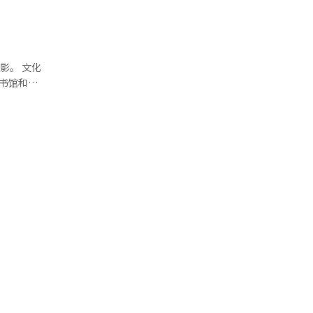
书籍休息和
 文化
户共生，并
书馆和学
心的单一书
将给予地方
格申请。
义。 计
空间，以及
费用常常包
校提供指
合文化空
加与地方书