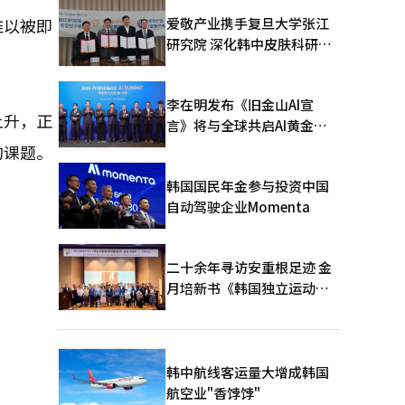
爱敬产业携手复旦大学张江
难以被即
研究院 深化韩中皮肤科研合
作
李在明发布《旧金山AI宣
上升，正
言》将与全球共启AI黄金时
代
的课题。
韩国国民年金参与投资中国
自动驾驶企业Momenta
二十余年寻访安重根足迹 金
月培新书《韩国独立运动圣
地：向旅顺口追问历史》出
版
韩中航线客运量大增成韩国
航空业"香饽饽"