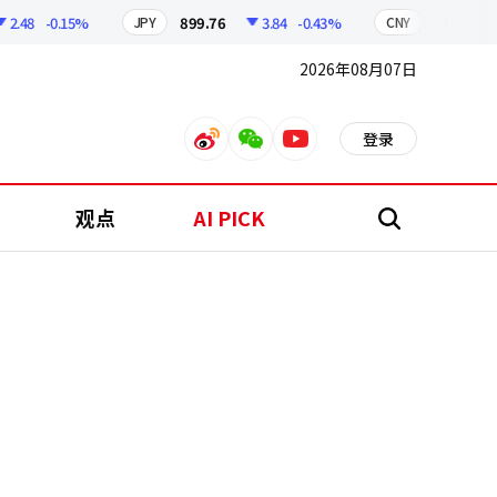
.48
-0.15%
899.76
3.84
-0.43%
210.96
JPY
CNY
2026年08月07日
登录
weibo
weixin
youtube
观点
AI PICK
搜
索