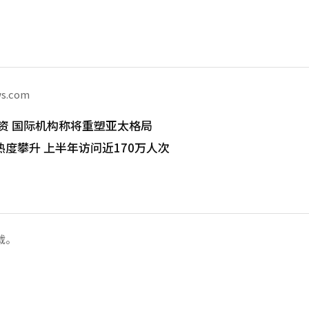
ws.com
I投资 国际机构称将重塑亚太格局
度攀升 上半年访问近170万人次
载。