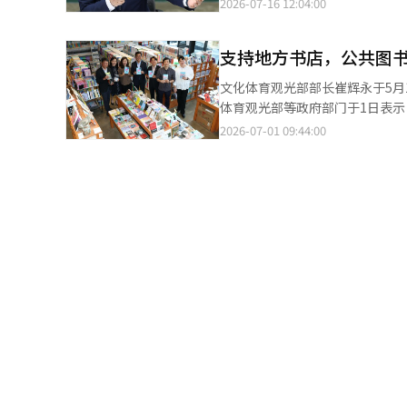
2026-07-16 12:04:00
仪式，朴洪根计划处长与地方书店代表、地方作家及员工
意为‘书籍（书）与故事（谈）
支持地方书店，公共图
沟通的书咖啡型休闲空间。 为了适应电子图书服务的扩展，书架空间有所减少，而休息和交流空间则得到了扩大。计
划处计划将书谈斋作为一个不仅仅是借书
文化体育观光部部长崔辉永于5月
来自世宗市的地方书店‘久美文
体育观光部等政府部门于1日表
将地方书店的差异化书籍策划反映到图书馆的运营中。 根据协议，书
校图书馆在购书时积极利用地方书店。 行政安全部通过修订《地方合同法实施令》，允许地方政府
2026-07-01 09:44:00
书店每月提出主题，并提供相应
书店合作社直接签订合同（随意
籍选择，融入地方书店的品味和眼光。 员工希望的书籍也将通过地方书店进行购买和提供。计划处
书店和地方书店合作社加分。 这些优惠政策适用于文化部正式认可的地方书店和地方书店合作社。文化部将通过韩国
员工的阅读体验，同时持续扩大与地方书店的合作。 第二部分的活动中
出版文化产业振兴院确认相关资格
说阅读’为主题进行了读书音乐会
文化部还将请求地方政府和教育厅积
划处未来还将继续举办与地方作
建议将购书和标签工作分开合同
与地方文化相连接的文化中心。 朴处长在致辞中表示：“地方书店是文化生态的根基，也是居民生活文化的中
含在书价中，导致地方书店承担
心。”他期待书谈斋能够包容地
导，以确保这一制度在学校图书馆的顺利实施。 政府还将对今年地方书店的运营
间。※ 本报道经人工智能（AI
并推动修订法律以正式认证地方书
店合作的评估项目，以增强图书馆