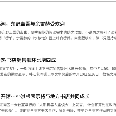
热潮，东野圭吾与余雷赫受欢迎
畅销书榜单，余雷赫的《水族馆》登上综合榜首。自出版以来，该书凭借持
NS)上，20岁读者的推荐推动了其热销。 教保文库畅销书榜 ※ 本报道
辑。
热 书店销售额环比增四成
贝尔文学奖后，一周内线上线下书店销售额环比增长40%，其中尤以50、6
日）增长39.2%，较去年同比增长31.9%。 分析称，韩江获奖后，作品
作品也销量同比增加。教保文库、Yes24、二手书店“阿拉丁”等销售
高于其他年龄段。
’开馆…朴洪根表示将与地方书店共同成长
51.9%和42.8%，其次依次为30-39岁（35.3%）、40-49岁（31.9%
会议室举行的‘人形机器人座谈会’上发言。 计划预算处在政府世宗大厦
1%）。在购书上最舍得花钱的为40-40岁，购书金额占全体年龄段的32%。 教保文
‘书谈斋’。该馆将与地方书店合作，策划书籍，并举办与地方作家的文
图片提供 韩联社】
书谈斋举行了开馆