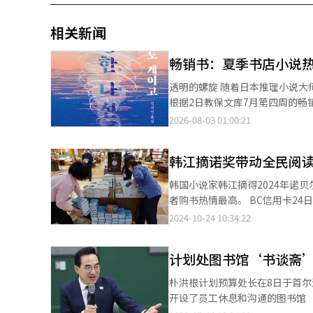
相关新闻
畅销书：夏季书店小说
透明的螺旋 随着日本推理小说大师东野圭吾的去世，夏季假期的阅读需求也随之增加，小说再次吸引了读者的关注。
根据2日教保文库7月第四周的
应，销量不断攀升。尤其是在社交网络服务(S
2026-08-03 01:00:21
经人工智能（AI）系统翻译与编
韩江摘诺奖带动全民阅读
韩国小说家韩江摘得2024年诺
者购书热情最高。 BC信用卡24日发布的数据显示，韩江获得诺贝尔文学奖后的本月10日至16日，教保文库等大型书
店线上及线下销售额较前一周（10月3日至9
2024-10-24 10:34:22
需求呈爆发式增长，带动其他文学
在其获奖后五天内销量超过100万册。 全体年龄段销售额均大幅增长，其中50和60多岁的读者增幅
计划处图书馆‘书谈斋
60岁以上和50-59岁销售额分别增长
下（11.5%） 与上月相比，60岁以上读者增幅达到67.8%，其次为30-39岁（59.2%）、50-59岁（52.5%）、40-49
朴洪根计划预算处长在8日于首尔江南区一
岁（40.7%）和20岁以下（18.
开设了员工休息和沟通的图书馆
员工正在摆放陈列韩江的小说。【
在打造一个以书籍为媒介的共生空间。 计划处于16日在政府世宗大厦5栋6层新建的计划处图书馆