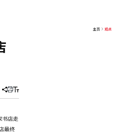
主页
观点
店
分
打
调
享
印
整
文
大
章
小
家书店走
店最终