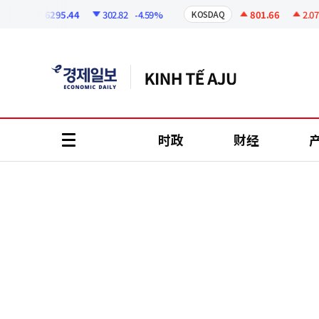
코
인
6295.44
302.82
-4.59%
801.66
2.07
+
PI
KOSDAQ
정
보
时政
财经
all
menu