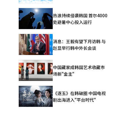
热浪持续侵袭韩国 首尔4000
处避暑中心投入运行
消息：王毅有望下月访韩 与
赵显举行韩中外长会谈
中国藏家成韩国艺术收藏市
场新"金主"
《逐玉》在韩破圈 中国电视
剧出海进入"平台时代"