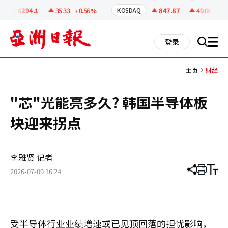
코
인
6294.1
35.33
+0.56%
847.87
49.06
+6.1
KOSDAQ
정
보
all
登录
搜
men
索
主页
财经
"芯"光能亮多久? 韩国半导体板
块迎来拐点
李雅贤 记者
2026-07-09 16:24
分
打
调
享
印
整
文
大
章
小
受半导体行业业绩增速或已见顶回落的担忧影响，