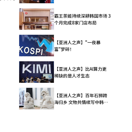
霸王茶姬持续深耕韩国市场 3
个月完成8家门店布局
【亚洲人之声】"一夜暴
富"梦碎！
【亚洲人之声】比AI算力更
稀缺的是人才生态
【亚洲人之声】百年石狮跨
海归乡 文物共情续写中韩人
文新篇