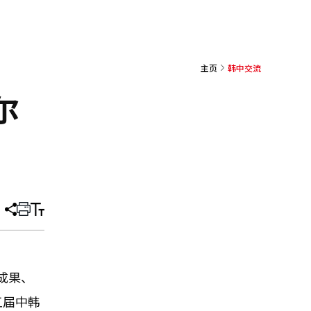
主页
韩中交流
尔
分
打
调
享
印
整
文
大
章
小
成果、
五届中韩