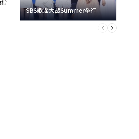
他指
SBS歌谣大战Summer举行
玩水
个
前
一
下