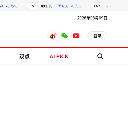
0.75%
893.38
6.38
-0.71%
209.17
1.79
JPY
CNY
2026年08月09日
登录
weibo
weixin
youtube
观点
AI PICK
搜
索