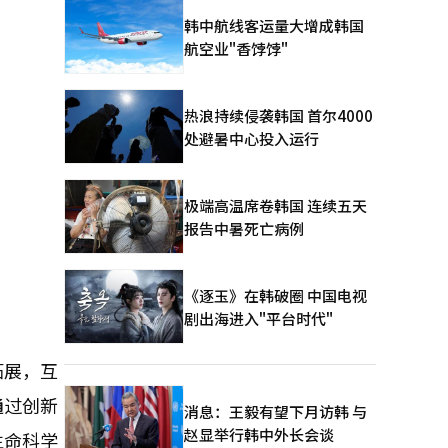
韩中航线客运量大增成韩国
航空业"香饽饽"
热浪持续侵袭韩国 首尔4000
处避暑中心投入运行
极端高温席卷韩国 连续五天
报告中暑死亡病例
《逐玉》在韩破圈 中国电视
剧出海进入"平台时代"
拓展，互
通过创新
消息：王毅有望下月访韩 与
赵显举行韩中外长会谈
生命科学