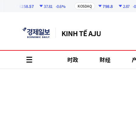
코
인
6258.57
37.81
-0.6%
798.8
2.87
-0.36%
KOSDAQ
정
보
时政
财经
all
menu