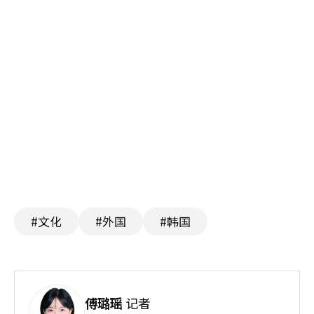
#文化
#外国
#韩国
傅璐瑶
记者