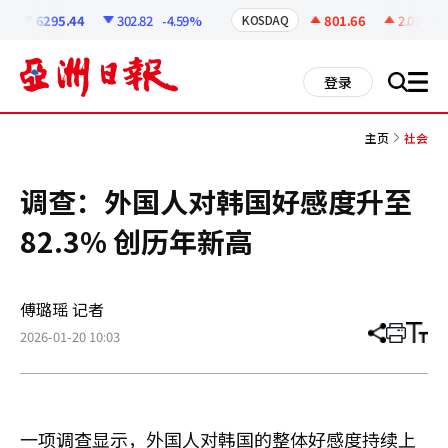
코
인
6295.44
302.82
-4.59%
801.66
2.07
+0.2
KOSDAQ
정
보
all
登录
搜
men
索
主页
社会
调查：外国人对韩国好感度升至
82.3% 创历年新高
傅璐瑶 记者
2026-01-20 10:03
分
打
调
享
印
整
文
大
章
小
一项调查显示，外国人对韩国的整体好感度持续上