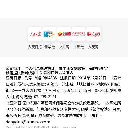
人民日报
新华社
文汇网
中新社
人民网
公司简介
个人信息处理方针
青少年保护政策
著作权规定
新闻稿件投诉负责人
读者提供新闻线索
亚洲日报
刊号 : 서울,아04336
注册日期 : 2014年12月29日
《亚洲
|
|
|
日报》发行人及总编辑 : 郭永吉、梁圭铉
地址 : 首尔市
钟路区钟路5
|
街13号三共大厦11楼
创刊日期 : 2007年11月15日
青少年保护负责
|
|
人 : 王海纳 电话 : 02-739-2171
《亚洲日报》将遵守互联网新闻委员会制定的伦理纲领。
本网站所
|
刊登的各种新闻、信息和各种专题专栏内容, 均受《著作权法》
保护,
未经协议授权, 禁止随意转载、复制和散布使用。
邮件 :
|
dongclub@ajunews.com
Copyright ⓒ AJUNEWS All rights reserved.