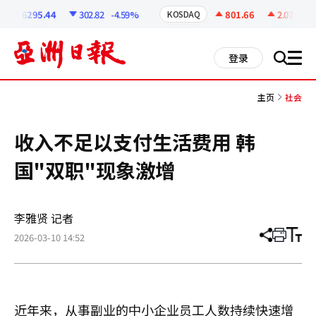
코
인
6295.44
302.82
-4.59%
801.66
2.07
+0.2
KOSDAQ
정
보
all
登录
搜
men
索
主页
社会
收入不足以支付生活费用 韩
国"双职"现象激增
李雅贤 记者
2026-03-10 14:52
分
打
调
享
印
整
文
大
章
小
近年来，从事副业的中小企业员工人数持续快速增