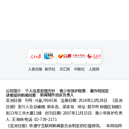
人民日报
新华社
文汇网
中新社
人民网
公司简介
个人信息处理方针
青少年保护政策
著作权规定
新闻稿件投诉负责人
读者提供新闻线索
亚洲日报
刊号 : 서울,아04336
注册日期 : 2014年12月29日
《亚洲
|
|
|
日报》发行人及总编辑 : 郭永吉、梁圭铉
地址 : 首尔市
钟路区钟路5
|
街13号三共大厦11楼
创刊日期 : 2007年11月15日
青少年保护负责
|
|
人 : 王海纳 电话 : 02-739-2171
《亚洲日报》将遵守互联网新闻委员会制定的伦理纲领。
本网站所
|