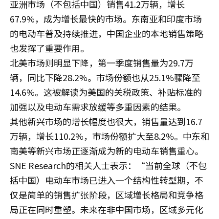
亚洲市场（不包括中国）销售41.2万辆，增长
67.9%，成为增长最快的市场。东南亚和印度市场
的电动车普及持续推进，中国企业的本地销售策略
也发挥了重要作用。
北美市场则明显下降，第一季度销售量为29.7万
辆，同比下降28.2%。市场份额也从25.1%骤降至
14.6%。这被解读为美国的关税政策、补贴标准的
加强以及电动车需求放缓等多重因素的结果。
其他新兴市场的增长幅度也很大，销售量达到16.7
万辆，增长110.2%，市场份额扩大至8.2%。中东和
南美等新兴市场正逐渐成为新的电动车销售重心。
SNE Research的相关人士表示：“当前全球（不包
括中国）电动车市场已进入一个结构性转型期，不
仅是简单的销售扩张阶段，区域增长格局和竞争格
局正在同时重塑。未来在非中国市场，区域多元化