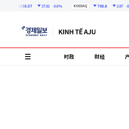
코
인
6258.57
37.81
-0.6%
798.8
2.87
-0.36
I
KOSDAQ
정
보
时政
财经
all
menu