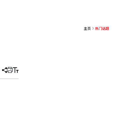
主页
热门话题
分
打
调
享
印
整
文
大
章
小