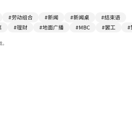
#劳动组合
#新闻
#新闻桌
#结束语
票
#理财
#地面广播
#MBC
#罢工
#
载。