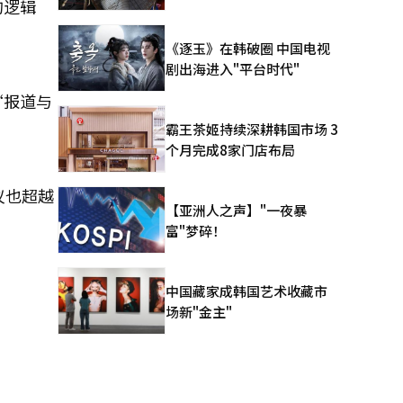
的逻辑
《逐玉》在韩破圈 中国电视
剧出海进入"平台时代"
“报道与
霸王茶姬持续深耕韩国市场 3
个月完成8家门店布局
议也超越
【亚洲人之声】"一夜暴
富"梦碎！
中国藏家成韩国艺术收藏市
场新"金主"