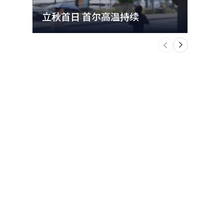
立秋首日 首尔高温持续
极端
个
前
一
下