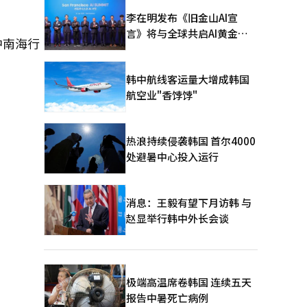
李在明发布《旧金山AI宣
言》将与全球共启AI黄金时
中南海行
代
韩中航线客运量大增成韩国
航空业"香饽饽"
热浪持续侵袭韩国 首尔4000
处避暑中心投入运行
消息：王毅有望下月访韩 与
赵显举行韩中外长会谈
极端高温席卷韩国 连续五天
报告中暑死亡病例