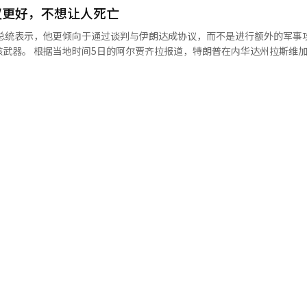
议更好，不想让人死亡
，美国的基准利率为年3.50%至3.75%。美联储在今年1月、3月、4月
武装，否则以色列军队不会撤出加沙地区。※ 本报道经人工智能（AI）系
内华达州拉斯维加斯表
“美国准备对伊朗进行‘二战以来最大规模的攻
击的准备，但伊朗打电话来说‘请不
朗谈判的说法不属实，目前没有任何谈判正在进行。” 他指出：“与阿曼有
，加里巴巴迪承认，美国向伊朗传达了希望恢复原有
否会参与与美国的后续谈判尚未决定。”※ 本报道经人工智能（AI）系