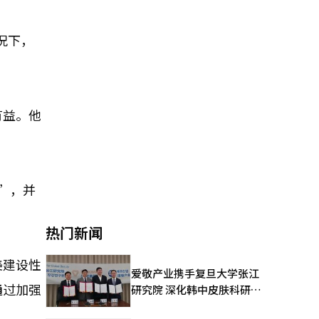
况下，
有益。他
”，并
热门新闻
美建设性
爱敬产业携手复旦大学张江
通过加强
研究院 深化韩中皮肤科研合
作