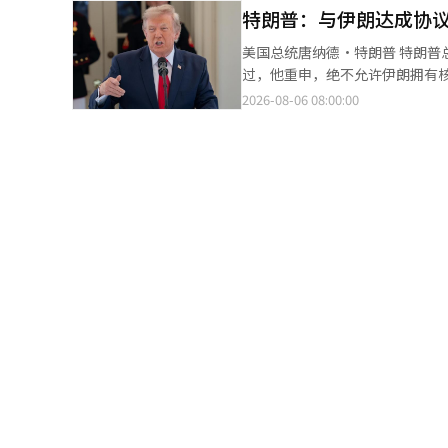
行中仍存在主要争议。 以色列总理本雅明·内塔尼亚胡尚未对特朗普总统的声明发表正式意见。不过，以色列官员对
特朗普：与伊朗达成协
议，并在29日决定基准利率。目前
CNN表示，除非哈马斯首先解除
上连续四次决定维持利率不变。 市场普遍预计此次会议也将维持利率不变。※ 本报道经人工智能（AI）系统翻译与
美国总统唐纳德·特朗普 特朗普总统表示，他更倾向于通过谈判与伊朗达成协议，而不是进行额外的军事攻击。不
辑。
编辑。
过，他重申，绝不允许伊朗拥有核武器。 根据当地时间5日的阿尔贾齐拉报道，特朗普在
示：“与伊朗达成协议更好，因为我不想让人死亡。” 特朗普声称：
2026-08-06 08:00:00
击’，但由于伊朗请求谈判，因此没有实施。” 他补充道：“我们已经做好了攻
要攻击我们，让我们谈谈’。” 特朗普还表示：“美国和伊朗目前正在进行对话。”同时，他强调：“我绝不会允许
伊朗拥有核武器。” 然而，伊朗否认特朗普关于两国正在谈判的说法。 伊朗外交部副部长卡泽姆·加里巴巴迪在与
伊朗国营媒体的采访中表示：“美国与伊
关霍尔木兹海峡的讨论也是伊朗与阿曼之间的双边协商。” 不过
协议的意愿。他解释说：“伊朗是
辑。