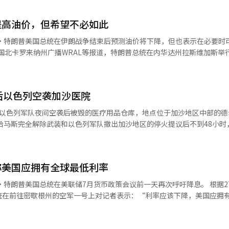
提高油价，但希望不必如此
并表示：“我们可能需要再次提高油价。”他补充道：“如果我们提高油
措施。他声称，随
的持续，油价总体保持在高位。 参加活动的市民也表达了对油价上涨
后以色列空袭加沙医院
师特里林·泰勒（60岁）指出，房价、利率和汽油价格过高。他表示：“
我曾认为汽油价格的上涨是暂时的。现在我真心希望伊朗问题能够得到解决
看以色列军队夜间空袭后被毁的医疗用品仓库，地点位于加沙地区中部的德
过谈判与伊朗达成协议，而不是进行额外的军事攻击。他说：“与伊朗达
尔阿
：“我们已经做好了攻击的准备，但伊朗打电话来说‘请不要攻击，让我
库完全被毁，另外两个仓库也遭到损坏。 空袭现场出现了巨大的坑洞。
我不会允许伊朗拥有核武器。” 此外，特朗普总统强调了自己的经济
在废墟中翻找，试图寻找输液袋、呼吸管、手术口罩和棉花等医疗用品。 加沙地
了历史最高水平。他表示：“就在昨天，美国出口的积极消息完全点燃了
称美国应拥有全球最低利率
民众居住的帐篷也受到广泛损坏。 加沙地区卫生部门秘书长穆尼尔·
的出口额为
药品被轰炸后，疾病将成为战争的武器。”他指出：“在加沙地区的卫生
亿人民币），较上月下降0.9%。按三个月移动平均计算，出口也有所减少。今
用品仓库是对勉强维持的医疗系统生命线的直接攻击。” 根据巴勒斯坦卫生
统在前往密歇根州的空军一号上对记者表示：“利率应该下降，美国应拥
于黄金和原油等能源产品的出口增加，伊朗战争导致的能源价格上涨也反映
已有8名平民遇难，76人受伤。自去年10月停火协议宣布以来，遇难的
译与编辑。
批评美联储内部的
和平委员会”对加沙地区的和平计划曾引发人们对打破长期僵局的期待，
至29日召开联邦公开市场委员会（FOMC）会