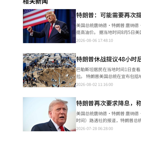
相关新闻
特朗普：可能需要再次
美国总统唐纳德·特朗普 唐纳德·特朗普美国总统在伊朗战争结束后预测油价将下降，但也表示在必要时可能会再次
提高油价。 据当地时间8月5日美国北卡罗来纳州广播WRAL等报道，特朗普总统在内华达州拉斯维加斯举行的经济演
讲中评价近期油价已趋于稳定，
2026-08-06 17:48:10
什么你知道吗？但我希望不必这样。” 特朗普总统并未具体说明为何可能需要提高油价或采取何种
着伊朗战争的结束，油价将会下降，但随着战争
特朗普休战提议48小时
的担忧。在拉斯维加斯工作的教
所有问题都是特朗普总统的错，但
巴勒斯坦居民在当地时间1日查
朗普总统还表示，他更倾向于通
拉。 特朗普美国总统在宣布包括哈马斯完全解除武装和以色列军队撤出加沙地区的停火提议后不到48小时，以色列
好，因为我不想让人们死去。” 特朗普还声称，美国准备对伊朗进行自第二次世界大战以来最大规模的攻击，但因伊
便对加沙地区的医院进行了空袭。 据CNN报道，1日（当地时间），以色列军队的空袭导致位于加沙地区中部德
2026-08-02 11:16:00
朗请求谈判而未能实施。他表示
尔巴拉的阿克萨殉道者医院的两个医疗用品仓
谈’。”他强调，双方目前正在进行对话，但“
CNN发布的现场视频显示，居民们
政策成就，声称美国的出口达到
特朗普再次要求降息，
卫生部门表示，附近的难民营也遭到严重破坏，
增长，达到了美国历史最高水平。” 然而，根据美国人口普查局和经济分析局（BEA）的数据，美国6月
阿尔布尔希在声明中批评道：“
美国总统唐纳德·特朗普 唐纳德·特朗普美国总统在美联储7月货币政策会议前一天再次呼吁降息。 根据27日（当地
3147亿美元（约合445.7万
需药品的短缺已达到51%，而摧毁医疗
时间）路透社的报道，特朗普总
口增长了11.7%，但主要是由
部门的统计，最近两天，加沙地区
的利率。” 特朗普提到一些利率低于美国的国家，认为当前美国的利率水平过高。他还表示，降息将使美国国内生产
2026-07-28 06:28:00
本报道经人工智能（AI）系统翻
数已超过1200人。 此次空袭发生在特朗普总统于上月30日宣布哈马斯同意完全解除武装，并将推动以色列军队撤出
总值（GDP）增长率达到8%至12%。 他对美联储主席凯文·沃什给予了“优秀”的评价，但同时
之后。特朗普总统去年成立的“
一些人“非常政治化”，认为他们阻碍了降息的进程。 美联储将于28日