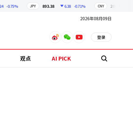
-0.75%
893.38
6.38
-0.71%
209.17
1.79
JPY
CNY
2026年08月09日
登录
weibo
weixin
youtube
观点
AI PICK
搜
索