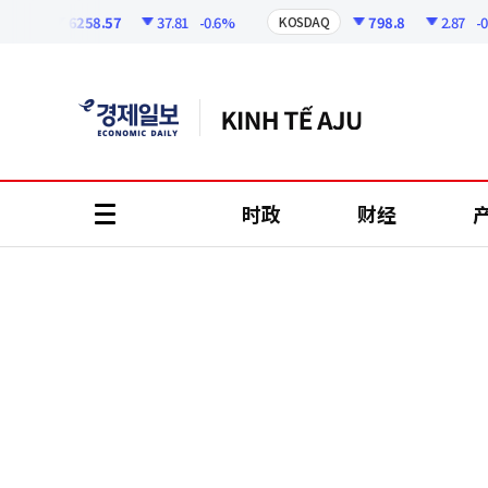
코
인
6258.57
37.81
-0.6%
798.8
2.87
-0.36
I
KOSDAQ
정
보
时政
财经
all
menu