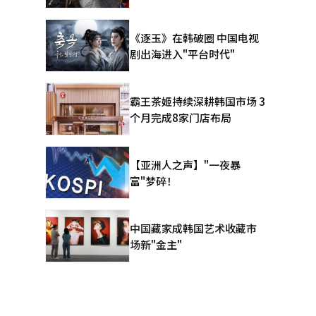
《逐玉》在韩破圈 中国电视
剧出海进入"平台时代"
霸王茶姬持续深耕韩国市场 3
个月完成8家门店布局
【亚洲人之声】"一夜暴
富"梦碎！
中国藏家成韩国艺术收藏市
场新"金主"