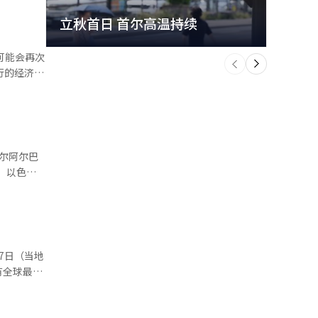
立秋首日 首尔高温持续
极端
个
前
一
下
价，会发生
我并不认为
。” 特
尔阿尔巴
成协议更
们谈
区
，出口急剧
系统中，必
年以来，出
有全球最低
在其中。※
巴勒斯坦人
但在实际执