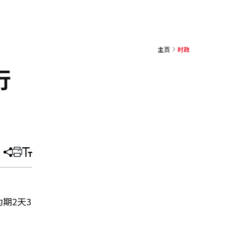
主页
时政
行
分
打
调
享
印
整
文
大
章
小
期2天3