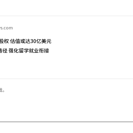
ws.com
股权 估值或达30亿美元
路径 强化留学就业衔接
载。